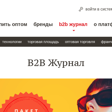
войти
в систе
пить оптом
бренды
b2b журнал
о плат
технологии
торговая площадь
оптовая торговля
франч
B2B Журнал