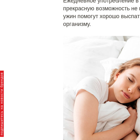
Ежедневное употребление в 
прекрасную возможность не п
ужин помогут хорошо выспать
организму.
пишитесь на новости брендов