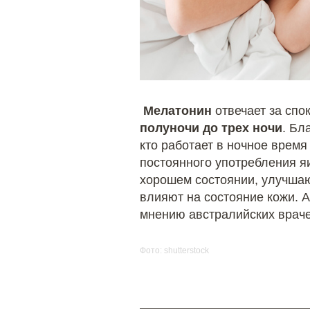
Мелатонин
отвечает за спо
полуночи до трех ночи
. Бл
кто работает в ночное время
постоянного употребления яи
хорошем состоянии, улучшаю
влияют на состояние кожи. А
мнению австралийских враче
Фото: shutterstock