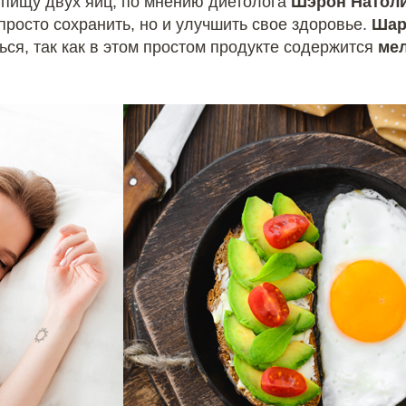
пищу двух яиц, по мнению диетолога
Шэрон Натоли 
росто сохранить, но и улучшить свое здоровье.
Ша
ся, так как в этом простом продукте содержится
ме