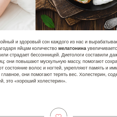
койный и здоровый сон каждого из нас и вырабатывае
агодаря яйцам количество
мелатонина
увеличивается
 или страдает бессонницей. Диетологи составили да
ц: они повышают мускульную массу, помогают сохран
т состояние волос и ногтей, укрепляют память и им
 главное, они помогают терять вес. Холестерин, со
й, это «хороший холестерин».