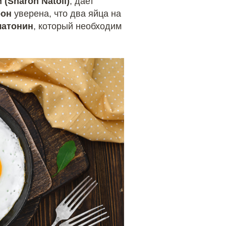
(Sharon Natoli)
, дает
рон
уверена, что два яйца на
латонин
, который необходим