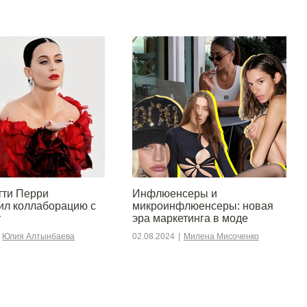
тти Перри
Инфлюенсеры и
ил коллаборацию с
микроинфлюенсеры: новая
y
эра маркетинга в моде
Юлия Алтынбаева
02.08.2024
|
Милена Мисоченко