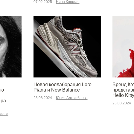
07.02.2025
|
Нина Конская
Новая коллаборация Loro
Бренд Кэ
ую
Piana и New Balance
представ
Hello Kitt
28.08.2024
|
Юлия Алтынбаева
ора
23.08.2024
|
аева