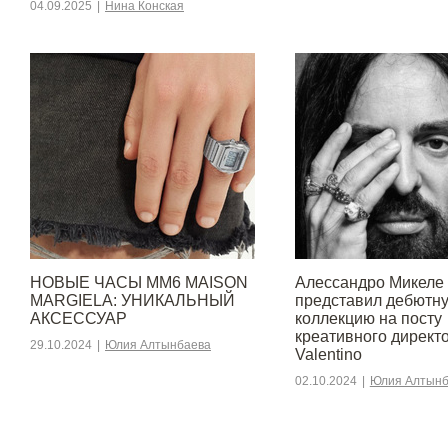
04.09.2025
|
Нина Конская
НОВЫЕ ЧАСЫ MM6 MAISON
Алессандро Микеле
MARGIELA: УНИКАЛЬНЫЙ
представил дебютн
АКСЕССУАР
коллекцию на посту
креативного директ
29.10.2024
|
Юлия Алтынбаева
Valentino
02.10.2024
|
Юлия Алтынб