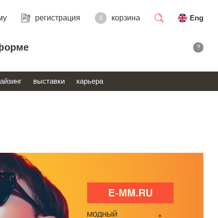
му
регистрация
корзина
Eng
0
поиск
форме
?
айзинг
выставки
карьера