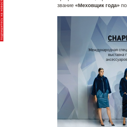
пишитесь на новости брендов
звание
«Меховщик года»
по