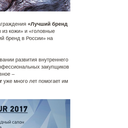
награждения
«Лучший бренд
 из кожи» и «головные
й бренд в России» на
овании развития внутреннего
рофессиональных закупщиков
вное –
r
уже много лет помогает им