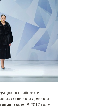
едущих российских и
тия из обширной деловой
вщик года»
. В 2017 году