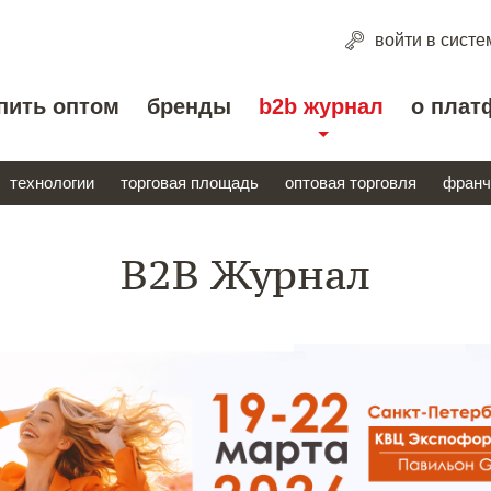
войти
в систе
пить оптом
бренды
b2b журнал
о плат
технологии
торговая площадь
оптовая торговля
франч
B2B Журнал