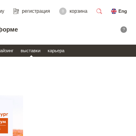
му
регистрация
корзина
Eng
0
поиск
форме
?
айзинг
выставки
карьера