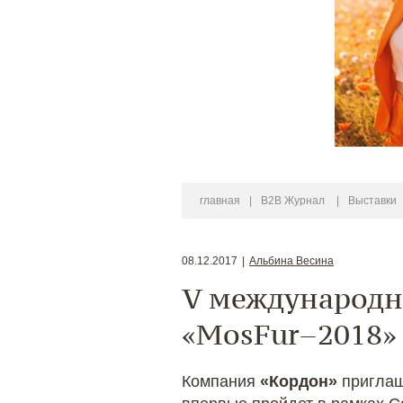
главная
|
B2B Журнал
|
Выставки
08.12.2017
|
Альбина Весина
V международн
«MosFur–2018»
Компания
«Кордон»
приглаш