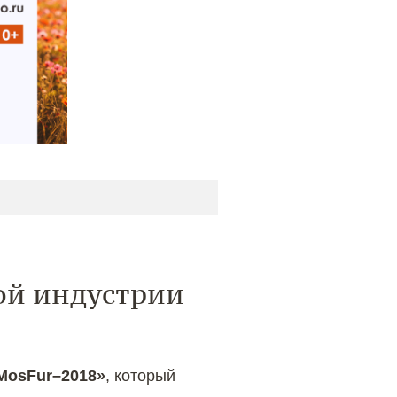
ой индустрии
MosFur–2018»
, который