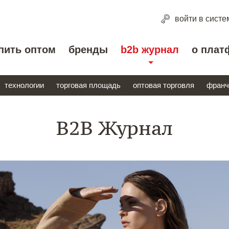
войти
в систе
пить оптом
бренды
b2b журнал
о плат
технологии
торговая площадь
оптовая торговля
франч
B2B Журнал