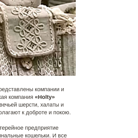
представлены компании и
кая компания
«Holty»
вечьей шерсти, халаты и
олагают к доброте и покою.
нтерейное предприятие
инальные кошельки. И все