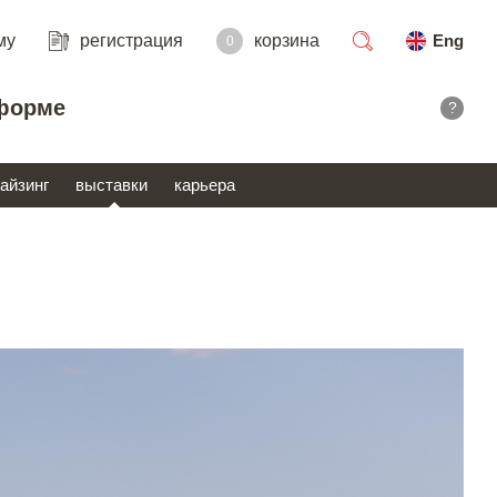
му
регистрация
корзина
Eng
0
поиск
форме
?
айзинг
выставки
карьера