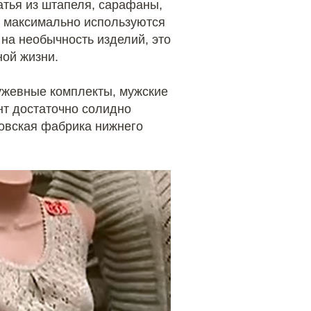
атья из штапеля, сарафаны,
й максимально используются
 на необычность изделий, это
ной жизни.
ужевные комплекты, мужские
нт достаточно солидно
ковская фабрика нижнего