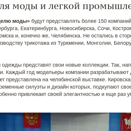
еля моды и легкой промышл
делю моды»
будут представлять более 150 компаний
ербурга, Екатеринбурга, Новосибирска, Сочи, Костр
Томска и, конечно же, Челябинска. Не остались в ст
зводству трикотажа из Туркмении, Монголии, Белору
 одежды представят свои новые коллекции. Так, на
ти. Каждый год модельеры компании разрабатывают
удет представлена на челябинской выставке. Кировс
временные силуэты и дизайн которых, подкупают сво
бенно привлекает своей элегантностью и еще раз уб