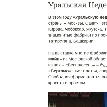
Уральская Нед
В этом году
«Уральскую не
страны – Москвы, Санкт-Пет
Кирова, Чебоксар, Якутска, 
знаменитые фабрики по прои
Татарстана, Башкирии.
На выставке многие фабрики
Файн
» из Московской облас
из них – «Весна/осень» – б
«Бергамо
» шьет платья, со
Свободная форма платья осо
красота в простом.