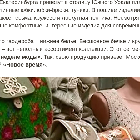
 Екатеринбурга привезут в столицу Южного Урала пл
длинные юбки, юбки-брюки, туники. В пошиве издели
кже тесьма, кружево и лоскутная техника. Несмотря
лне комфортные, интересные изделия для современ
 гардероба – нижнее белье. Бесшовное белье и кр
 – вот неполный ассортимент коллекций. Этот сегме
 неделе моды»
. Так, свою продукцию привезет Мос
ий
«Новое время
».