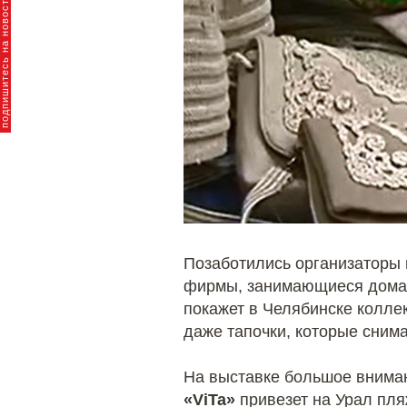
пишитесь на новости брендов
Позаботились организаторы 
фирмы, занимающиеся домаш
покажет в Челябинске колле
даже тапочки, которые сним
На выставке большое вниман
«ViTa»
привезет на Урал пля