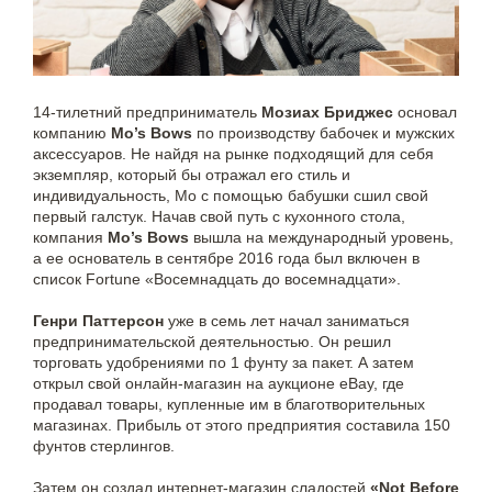
14-тилетний предприниматель
Мозиах Бриджес
основал
компанию
Mo’s Bows
по производству бабочек и мужских
аксессуаров. Не найдя на рынке подходящий для себя
экземпляр, который бы отражал его стиль и
индивидуальность, Мо с помощью бабушки сшил свой
первый галстук. Начав свой путь с кухонного стола,
компания
Mo’s Bows
вышла на международный уровень,
а ее основатель в сентябре 2016 года был включен в
список Fortune «Восемнадцать до восемнадцати».
Генри Паттерсон
уже в семь лет начал заниматься
предпринимательской деятельностью. Он решил
торговать удобрениями по 1 фунту за пакет. А затем
открыл свой онлайн-магазин на аукционе eBay, где
продавал товары, купленные им в благотворительных
магазинах. Прибыль от этого предприятия составила 150
фунтов стерлингов.
Затем он создал интернет-магазин сладостей
«Not Before