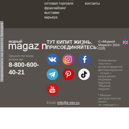
оптовая торговля
контакты
франчайзинг
выставки
карьера
одпишитесь на новости брендов
ТУТ КИПИТ ЖИЗНЬ,
© «Модный
Magazin» 2016-
ПРИСОЕДИНЯЙТЕСЬ:
2026.
Звоните по всем
вопросам
Копирование
8-800-600-
текстов и
воспроизведение
фотоматериалов
40-21
- только с
разрешения
редакции
журнала
"Модный
magazin".
* Мнение
авторов текстов
может
Email:
info@e-mm.ru
не совпадать с
точкой зрения
Адреса:
редакции.
Россия, г. Москва, 105066,
Токмаков переулок, дом №
16, строение 2, телефон: