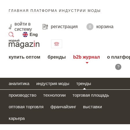
ГЛАВНАЯ ПЛАТФОРМА ИНДУСТРИИ МОДЫ
войти
в
регистрация
корзина
0
систему
Eng
поиск
купить оптом
бренды
b2b журнал
о платфо
?
аналитика
индустрия моды
тренды
производство
технологии
торговая площадь
оптовая торговля
франчайзинг
выставки
карьера