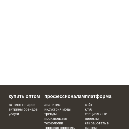
купить оптом
профессионалам
платформа
каталог товаров
аналитика
сайт
витрины брендов
индустрия моды
клуб
услуги
тренды
специальные
производство
проекты
технологии
как работать в
торговая площадь
системе