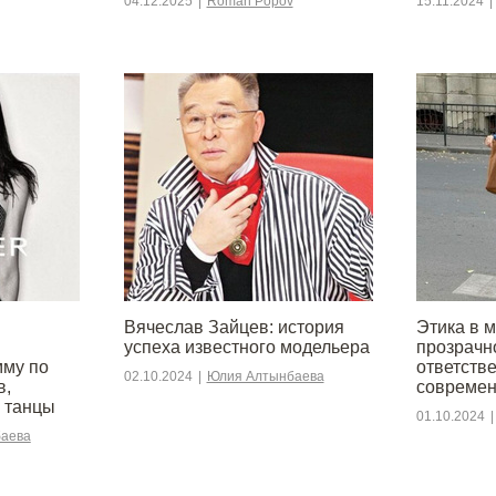
04.12.2025
|
Roman Popov
15.11.2024
|
Вячеслав Зайцев: история
Этика в 
успеха известного модельера
прозрачн
мму по
ответств
02.10.2024
|
Юлия Алтынбаева
в,
современ
 танцы
01.10.2024
|
аева