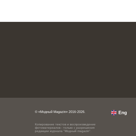
© «Модный Magazin» 2016-2026.
Eng
Копирование текстов и воспроизведение
фотоматериалов - только с разрешения
редакции журнала "Модный magazin".