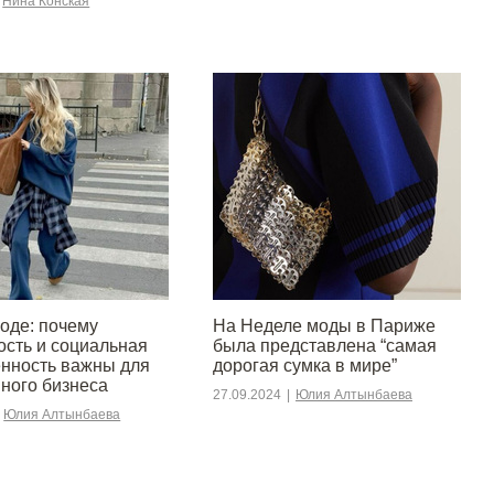
Нина Конская
моде: почему
На Неделе моды в Париже
ость и социальная
была представлена “самая
енность важны для
дорогая сумка в мире”
ного бизнеса
27.09.2024
|
Юлия Алтынбаева
Юлия Алтынбаева