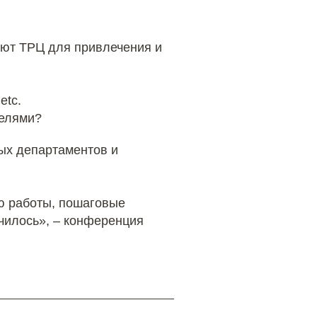
уют ТРЦ для привлечения и
etc.
телями?
ых департаментов и
ю работы, пошаговые
училось», – конференция