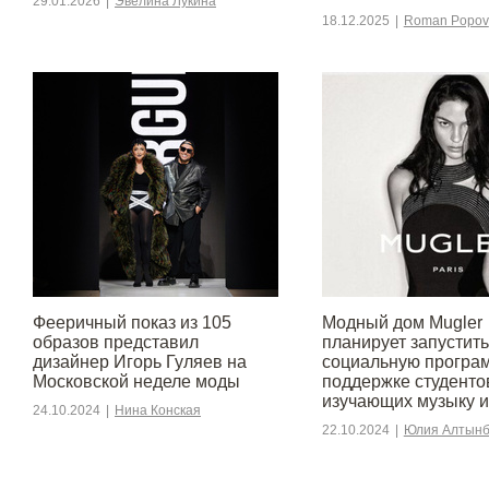
29.01.2026
|
Эвелина Лукина
18.12.2025
|
Roman Popov
Фееричный показ из 105
Модный дом Mugler
образов представил
планирует запустить
дизайнер Игорь Гуляев на
социальную програ
Московской неделе моды
поддержке студенто
изучающих музыку и
24.10.2024
|
Нина Конская
22.10.2024
|
Юлия Алтынб