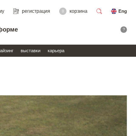
му
регистрация
корзина
Eng
0
поиск
форме
?
айзинг
выставки
карьера