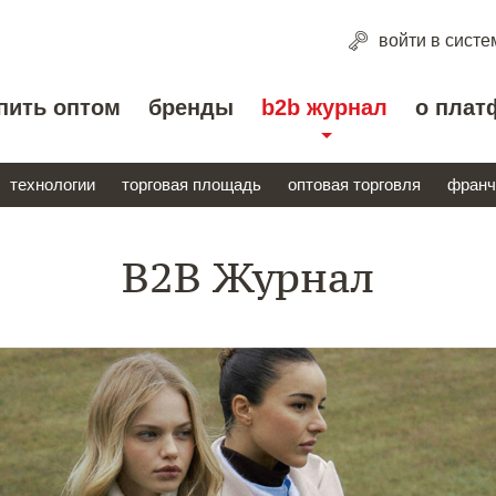
войти
в систе
пить оптом
бренды
b2b журнал
о плат
технологии
торговая площадь
оптовая торговля
франч
B2B Журнал