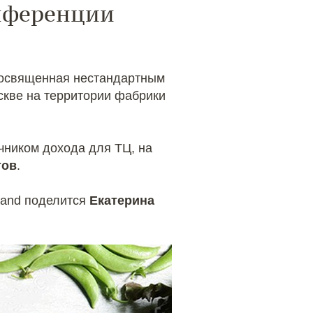
онференции
посвященная нестандартным
скве на территории фабрики
очником дохода для ТЦ, на
тов
.
land поделится
Екатерина