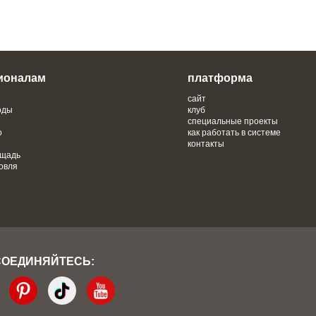
ионалам
платформа
сайт
оды
клуб
специальные проекты
о
как работать в системе
контакты
ощадь
овля
СОЕДИНЯЙТЕСЬ: