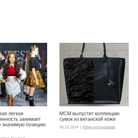
кая легкая
MCM выпустит коллекцию
нность занимает
сумок из веганской кожи
е значимую позицию
30.10.2024
|
Юлия Алтынбаева