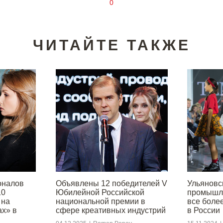
0
ЧИТАЙТЕ ТАКЖЕ
оналов
Объявлены 12 победителей V
Ульяновс
10
Юбилейной Российской
промышле
 на
национальной премии в
все боле
ах» в
сфере креативных индустрий
в России