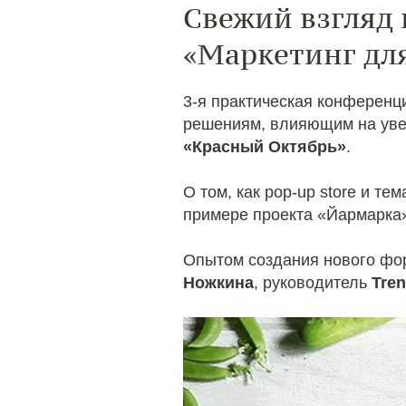
Свежий взгляд
«Маркетинг для
3-я практическая конферен
решениям, влияющим на увел
«Красный Октябрь»
.
О том, как pop-up store и т
примере проекта «Йармарка»
Опытом создания нового фор
Ножкина
, руководитель
Tren