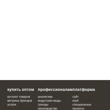
купить оптом
профессионалам
платформа
каталог товаров
аналитика
сайт
витрины брендов
индустрия моды
клуб
услуги
тренды
специальные
производство
проекты