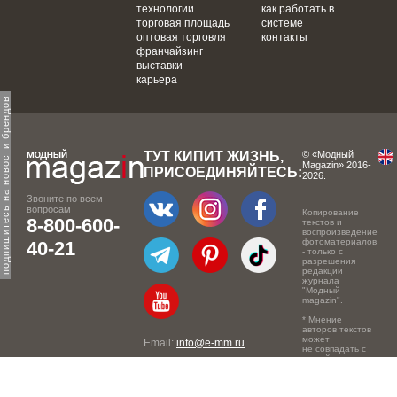
технологии
как работать в
торговая площадь
системе
оптовая торговля
контакты
франчайзинг
выставки
карьера
одпишитесь на новости брендов
ТУТ КИПИТ ЖИЗНЬ,
© «Модный
Magazin» 2016-
ПРИСОЕДИНЯЙТЕСЬ:
2026.
Звоните по всем
вопросам
Копирование
8-800-600-
текстов и
воспроизведение
фотоматериалов
40-21
- только с
разрешения
редакции
журнала
"Модный
magazin".
* Мнение
авторов текстов
может
Email:
info@e-mm.ru
не совпадать с
точкой зрения
Адреса:
редакции.
Россия, г. Москва, 105066,