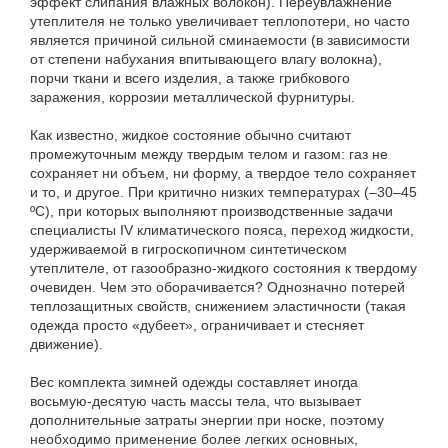
эффект слипания влажных волокон). Переувлажнение
утеплителя не только увеличивает теплопотери, но часто
является причиной сильной сминаемости (в зависимости
от степени набухания впитывающего влагу волокна),
порчи ткани и всего изделия, а также грибкового
заражения, коррозии металлической фурнитуры.
Как известно, жидкое состояние обычно считают
промежуточным между твердым телом и газом: газ не
сохраняет ни объем, ни форму, а твердое тело сохраняет
и то, и другое. При критично низких температурах (­–30–45
ºС), при которых выполняют производственные задачи
специалисты IV климатического пояса, переход жидкости,
удерживаемой в гигроскопичном синтетическом
утеплителе, от газообразно-жидкого состояния к твердому
очевиден. Чем это оборачивается? Однозначно потерей
теплозащитных свойств, снижением эластичности (такая
одежда просто «дубеет», ограничивает и стесняет
движение).
Вес комплекта зимней одежды составляет иногда
восьмую-десятую часть массы тела, что вызывает
дополнительные затраты энергии при носке, поэтому
необходимо применение более легких основных,