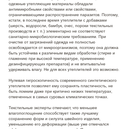
одежные утепляющие материалы обладали
антимикробными свойствами или свойствами,
ограничивающими распространение паразитов. Поэтому,
кстати, в последнее время утеплители с добавками
(шерсть, водоросли, бамбук, очес, пороки текстильных
производств и т. п.) элементарно не соответствуют
санитарно-микробиологическим требованиям. При
очистке от загрязнений одежда не полностью
освобождается от микроорганизмов, поэтому она должна
быть устойчива к различным видам обработки (стирке и
глажению при высокой температуре, применению
дезинфицирующих препаратов) и не впитывать/не
удерживать влагу. Не для всех утеплителей это возможно.
Нулевая гигроскопичность современного синтетического
утеплителя позволяет ему сохранять пластичность, не
быть ломким даже при критично низких температурах,
отмеченных в самых суровых климатических точках.
Текстильные эксперты отмечают, что меньшее
влагопоглощение способствует также лучшему
сохранению форм и силуэта швейного изделия,
уменьшению его деформации (выше уже отмечался