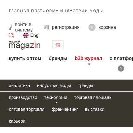
ГЛАВНАЯ ПЛАТФОРМА ИНДУСТРИИ МОДЫ
войти
в
регистрация
корзина
0
систему
Eng
поиск
купить оптом
бренды
b2b журнал
о платфо
?
аналитика
индустрия моды
тренды
производство
технологии
торговая площадь
оптовая торговля
франчайзинг
выставки
карьера