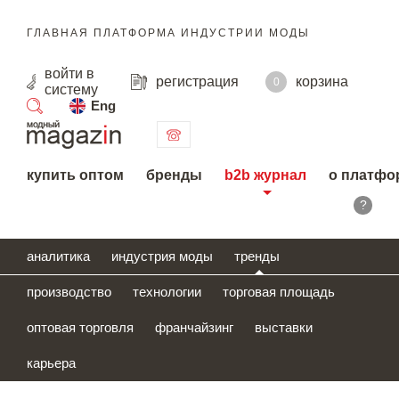
ГЛАВНАЯ ПЛАТФОРМА ИНДУСТРИИ МОДЫ
войти
в
регистрация
корзина
0
систему
Eng
поиск
купить оптом
бренды
b2b журнал
о платфо
?
аналитика
индустрия моды
тренды
производство
технологии
торговая площадь
оптовая торговля
франчайзинг
выставки
карьера