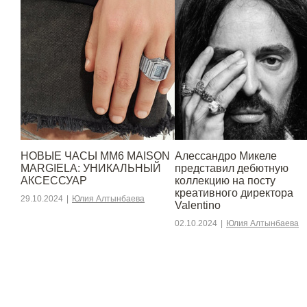
НОВЫЕ ЧАСЫ MM6 MAISON
Алессандро Микеле
MARGIELA: УНИКАЛЬНЫЙ
представил дебютную
АКСЕССУАР
коллекцию на посту
креативного директора
29.10.2024
|
Юлия Алтынбаева
Valentino
02.10.2024
|
Юлия Алтынбаева