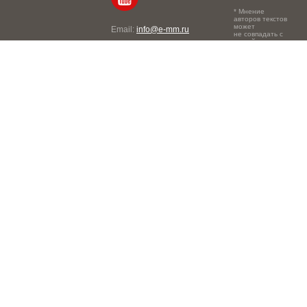
* Мнение
авторов текстов
может
Email:
info@e-mm.ru
не совпадать с
точкой зрения
Адреса:
редакции.
Россия, г. Москва, 105066,
Токмаков переулок, дом №
16, строение 2, телефон:
+7-903-140-03-57
Россия, г. Санкт-Петербург,
191186, Офисный центр
"Казанский", Казанская ул,
7, телефон: 8-800-600-40-
21
Россия, г. Краснодар,
105066, Офисный центр
"Кутузовский", Северная
ул., 490, телефон: 8-800-
600-40-21
Россия, г. Нижний
Новгород, 603105,
Офисный центр "London",
Ошарская, 77А, телефон:
8-800-600-40-21