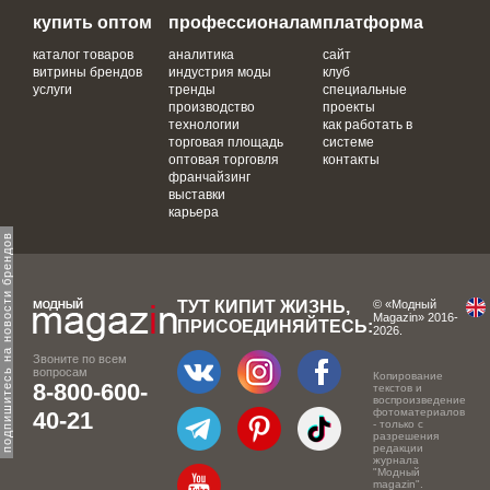
купить оптом
профессионалам
платформа
каталог товаров
аналитика
сайт
витрины брендов
индустрия моды
клуб
услуги
тренды
специальные
производство
проекты
технологии
как работать в
торговая площадь
системе
оптовая торговля
контакты
франчайзинг
выставки
карьера
одпишитесь на новости брендов
ТУТ КИПИТ ЖИЗНЬ,
© «Модный
Magazin» 2016-
ПРИСОЕДИНЯЙТЕСЬ:
2026.
Звоните по всем
вопросам
Копирование
8-800-600-
текстов и
воспроизведение
фотоматериалов
40-21
- только с
разрешения
редакции
журнала
"Модный
magazin".