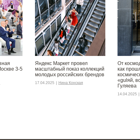
вная
Яндекс Маркет провел
От космо
оскве 3-5
масштабный показ коллекций
как прош
молодых российских брендов
космичес
«gulяй, в
я
17.04.2025
|
Нина Конская
Гуляева
14.04.2025
|