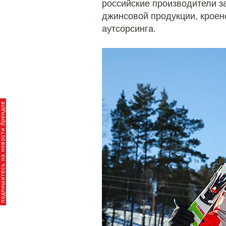
российские производители з
джинсовой продукции, кроено
аутсорсинга.
пишитесь на новости брендов