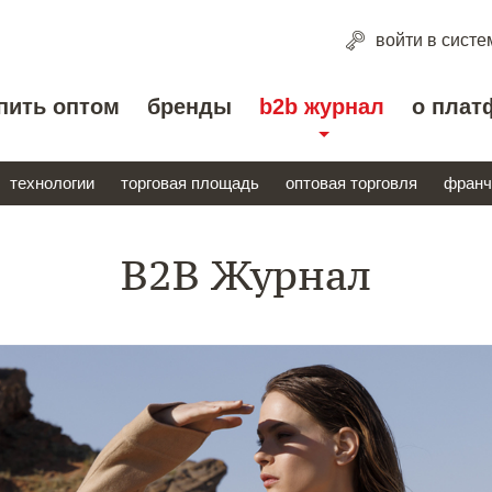
войти
в систе
пить оптом
бренды
b2b журнал
о плат
технологии
торговая площадь
оптовая торговля
франч
B2B Журнал