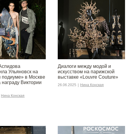
Аспидова
Диалоги между модой и
ила Ульяновск на
искусством на парижской
 подиуме» в Москве
выставке «Louvre Couture»
а награду Виктории
26.06.2025
|
Нина Конская
Нина Конская