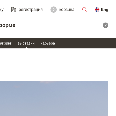
му
регистрация
корзина
Eng
0
поиск
форме
?
айзинг
выставки
карьера