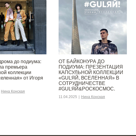
дрома до подиума:
ОТ БАЙКОНУРА ДО
ла премьера
ПОДИУМА: ПРЕЗЕНТАЦИЯ
кой коллекции
КАПСУЛЬНОЙ КОЛЛЕКЦИИ
селенная» от Игоря
«GULЯЙ, ВСЕЛЕННАЯ» В
СОТРУДНИЧЕСТВЕ
#GULЯЙ&РОСКОСМОС.
Нина Конская
11.04.2025
|
Нина Конская