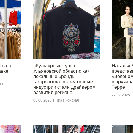
йна в
«Культурный тур» в
Наталья 
авке
Ульяновской области: как
представ
локальные бренды,
«Зелёном
гастрономия и креативные
и вручил
ва
индустрии стали драйвером
Терре
развития региона
22.07.2025
|
05.08.2025
|
Нина Конская