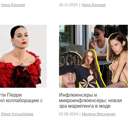
Нина Конская
26.11.2024
|
Нина Конская
тти Перри
Инфлюенсеры и
ил коллаборацию с
микроинфлюенсеры: новая
y
эра маркетинга в моде
Юлия Алтынбаева
02.08.2024
|
Милена Мисоченко