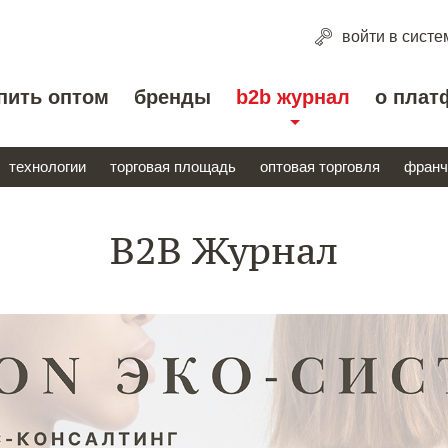
войти
в систе
пить оптом
бренды
b2b журнал
о плат
технологии
торговая площадь
оптовая торговля
франч
B2B Журнал