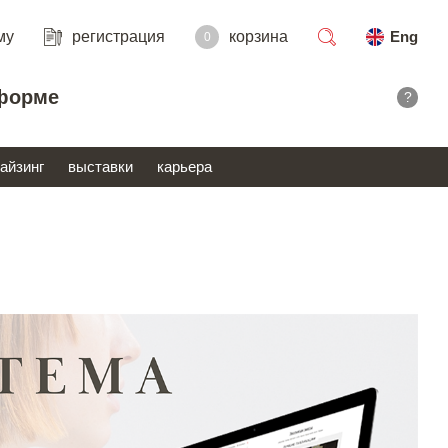
му
регистрация
корзина
Eng
0
поиск
форме
?
айзинг
выставки
карьера