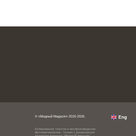
© «Модный Magazin» 2016-2026.
Eng
Копирование текстов и воспроизведение
фотоматериалов - только с разрешения
редакции журнала "Модный magazin".