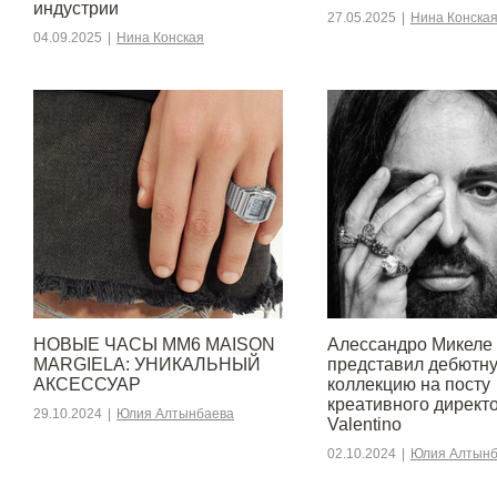
индустрии
27.05.2025
|
Нина Конска
04.09.2025
|
Нина Конская
НОВЫЕ ЧАСЫ MM6 MAISON
Алессандро Микеле
MARGIELA: УНИКАЛЬНЫЙ
представил дебютн
АКСЕССУАР
коллекцию на посту
креативного директ
29.10.2024
|
Юлия Алтынбаева
Valentino
02.10.2024
|
Юлия Алтынб