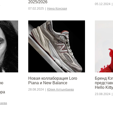
2025/2026
я
05.12.2024
|
07.02.2025
|
Нина Конская
Новая коллаборация Loro
Бренд Кэ
ую
Piana и New Balance
представ
Hello Kitt
28.08.2024
|
Юлия Алтынбаева
ора
23.08.2024
|
аева