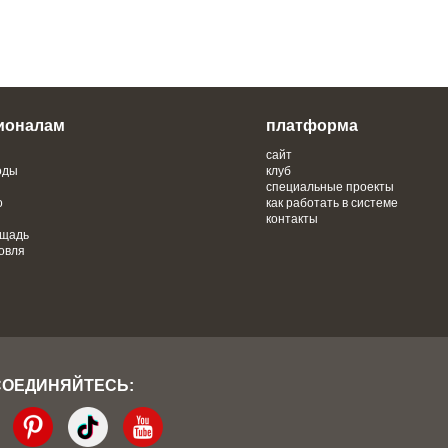
ионалам
платформа
сайт
оды
клуб
специальные проекты
о
как работать в системе
контакты
ощадь
овля
СОЕДИНЯЙТЕСЬ: