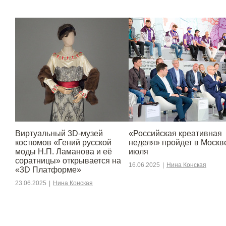
Виртуальный 3D-музей
«Российская креативная
костюмов «Гений русской
неделя» пройдет в Москве
моды Н.П. Ламанова и её
июля
соратницы» открывается на
16.06.2025
|
Нина Конская
«3D Платформе»
23.06.2025
|
Нина Конская