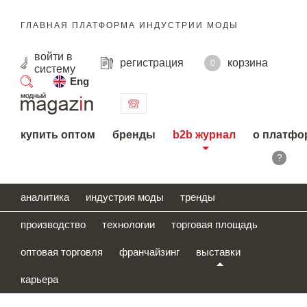
ГЛАВНАЯ ПЛАТФОРМА ИНДУСТРИИ МОДЫ
войти
в
регистрация
корзина
0
систему
Eng
поиск
купить оптом
бренды
b2b журнал
о платфо
?
аналитика
индустрия моды
тренды
производство
технологии
торговая площадь
оптовая торговля
франчайзинг
выставки
карьера