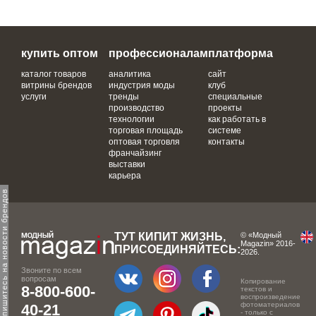
купить оптом
профессионалам
платформа
каталог товаров
аналитика
сайт
витрины брендов
индустрия моды
клуб
услуги
тренды
специальные
производство
проекты
технологии
как работать в
торговая площадь
системе
оптовая торговля
контакты
франчайзинг
выставки
карьера
одпишитесь на новости брендов
ТУТ КИПИТ ЖИЗНЬ,
© «Модный
Magazin» 2016-
ПРИСОЕДИНЯЙТЕСЬ:
2026.
Звоните по всем
вопросам
Копирование
8-800-600-
текстов и
воспроизведение
фотоматериалов
40-21
- только с