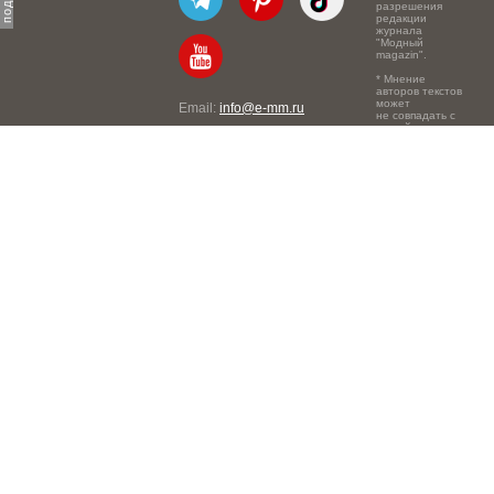
разрешения
редакции
журнала
"Модный
magazin".
* Мнение
авторов текстов
может
Email:
info@e-mm.ru
не совпадать с
точкой зрения
Адреса:
редакции.
Россия, г. Москва, 105066,
Токмаков переулок, дом №
16, строение 2, телефон:
+7-903-140-03-57
Россия, г. Санкт-Петербург,
191186, Офисный центр
"Казанский", Казанская ул,
7, телефон: 8-800-600-40-
21
Россия, г. Краснодар,
105066, Офисный центр
"Кутузовский", Северная
ул., 490, телефон: 8-800-
600-40-21
Россия, г. Нижний
Новгород, 603105,