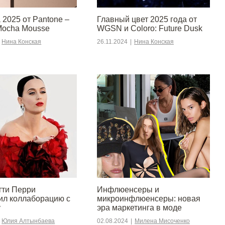
 2025 от Pantone –
Главный цвет 2025 года от
Mocha Mousse
WGSN и Coloro: Future Dusk
Нина Конская
26.11.2024
|
Нина Конская
тти Перри
Инфлюенсеры и
ил коллаборацию с
микроинфлюенсеры: новая
y
эра маркетинга в моде
Юлия Алтынбаева
02.08.2024
|
Милена Мисоченко