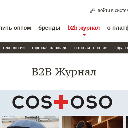
войти
в систе
пить оптом
бренды
b2b журнал
о плат
технологии
торговая площадь
оптовая торговля
франч
B2B Журнал