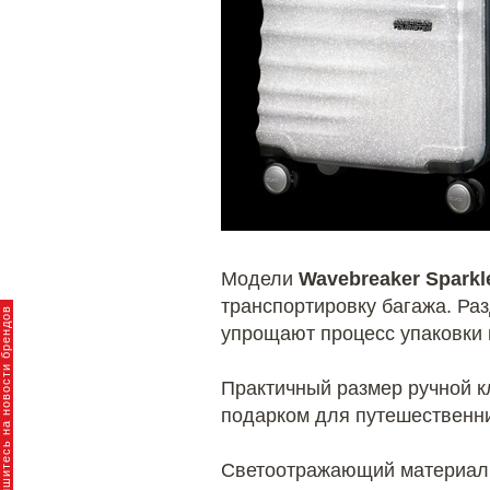
Модели
Wavebreaker Sparkl
транспортировку багажа. Ра
пишитесь на новости брендов
упрощают процесс упаковки 
Практичный размер ручной 
подарком для путешественни
Светоотражающий материа