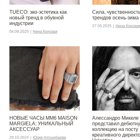
TUECO: эко-эстетика как
Сила, чувственность 
новый тренд в обувной
трендов осень-зима
индустрии
27.05.2025
|
Нина Конска
04.09.2025
|
Нина Конская
НОВЫЕ ЧАСЫ MM6 MAISON
Алессандро Микеле
MARGIELA: УНИКАЛЬНЫЙ
представил дебютн
АКСЕССУАР
коллекцию на посту
креативного директ
29.10.2024
|
Юлия Алтынбаева