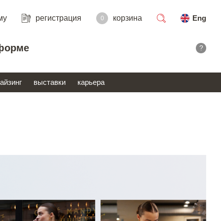
му
регистрация
корзина
Eng
0
поиск
форме
?
айзинг
выставки
карьера