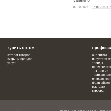
Valentino
02.10.2024
|
Юлия Алтынб
купить оптом
професс
каталог товаров
аналитика
витрины брендов
индустрия м
услуги
тренды
производств
технологии
торговая пл
оптовая торг
франчайзинг
выставки
карьера