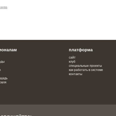
аева
ионалам
платформа
сайт
оды
клуб
специальные проекты
о
как работать в системе
контакты
ощадь
овля