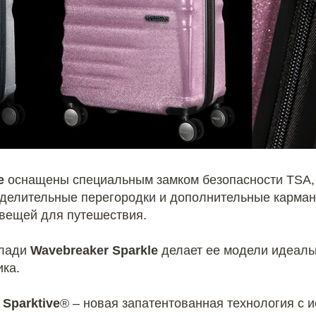
e
оснащены специальным замком безопасности TSA,
зделительные перегородки и дополнительные карман
вещей для путешествия.
клади
Wavebreaker Sparkle
делает ее модели идеал
ка.
л
Sparktive
® – новая запатентованная технология с 