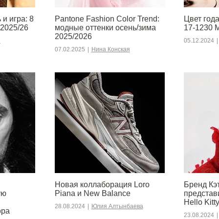
и игра: 8
Pantone Fashion Color Trend:
Цвет года
 2025/26
модные оттенки осень/зима
17-1230 
2025/2026
я
05.12.2024
|
07.02.2025
|
Нина Конская
Новая коллаборация Loro
Бренд Кэ
ую
Piana и New Balance
представ
Hello Kitt
28.08.2024
|
Юлия Алтынбаева
ора
23.08.2024
|