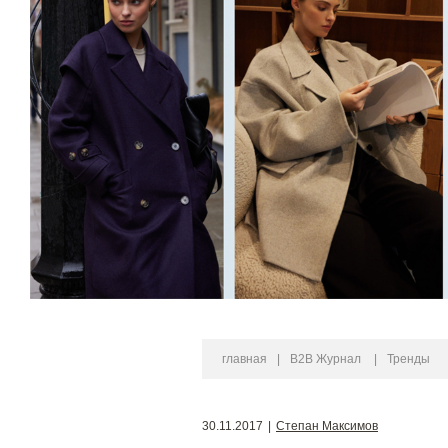
главная
|
B2B Журнал
|
Тренды
30.11.2017
|
Степан Максимов