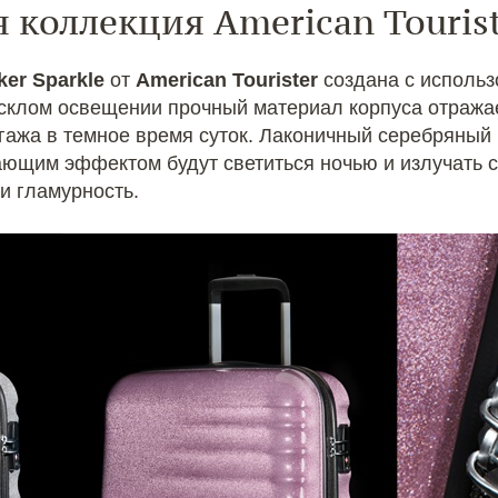
 коллекция American Touris
er Sparkle
от
American Tourister
создана с использ
усклом освещении прочный материал корпуса отражае
агажа в темное время суток. Лаконичный серебряный
ающим эффектом будут светиться ночью и излучать с
и гламурность.