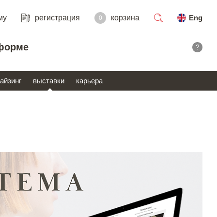
му
регистрация
корзина
Eng
0
поиск
форме
?
айзинг
выставки
карьера