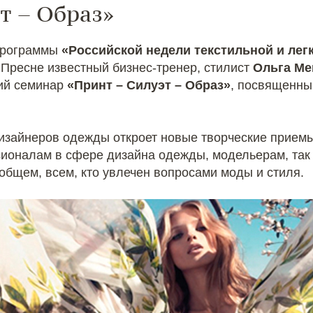
т – Образ»
 программы
«Российской недели текстильной и ле
 Пресне известный бизнес-тренер, стилист
Ольга М
ий семинар
«Принт – Силуэт – Образ»
, посвященны
изайнеров одежды откроет новые творческие прием
сионалам в сфере дизайна одежды, модельерам, так
общем, всем, кто увлечен вопросами моды и стиля.