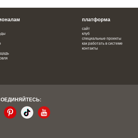
ионалам
платформа
сайт
оды
клуб
специальные проекты
о
как работать в системе
контакты
ощадь
овля
СОЕДИНЯЙТЕСЬ: