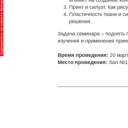
пишитесь на новости брендов
влияют на создание кон
Принт и силуэт. Как ри
Пластичность ткани и си
решения.
Задача семинара – поднять 
изучения и применения при
Время проведения:
20 март
Место проведения:
Зал №1 