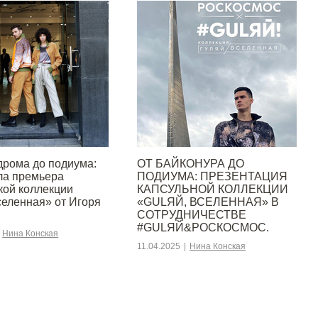
дрома до подиума:
ОТ БАЙКОНУРА ДО
ла премьера
ПОДИУМА: ПРЕЗЕНТАЦИЯ
кой коллекции
КАПСУЛЬНОЙ КОЛЛЕКЦИИ
селенная» от Игоря
«GULЯЙ, ВСЕЛЕННАЯ» В
СОТРУДНИЧЕСТВЕ
#GULЯЙ&РОСКОСМОС.
Нина Конская
11.04.2025
|
Нина Конская