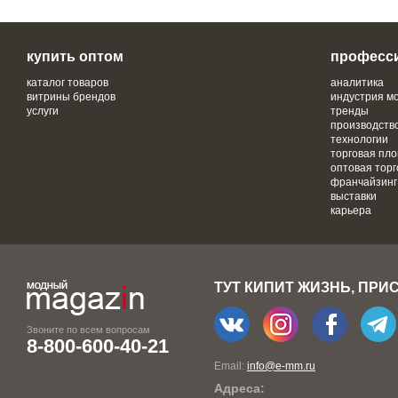
купить оптом
професс
каталог товаров
аналитика
витрины брендов
индустрия м
услуги
тренды
производств
технологии
торговая пл
оптовая торг
франчайзинг
выставки
карьера
ТУТ КИПИТ ЖИЗНЬ, ПРИ
Звоните по всем вопросам
8-800-600-40-21
Email:
info@e-mm.ru
Адреса: