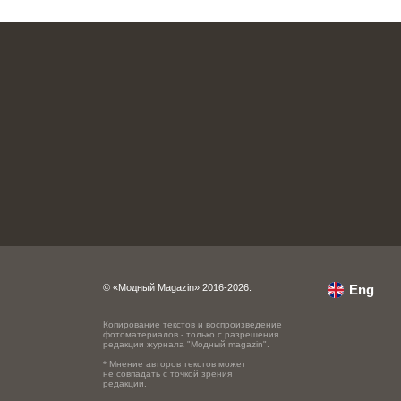
© «Модный Magazin» 2016-2026.
Eng
Копирование текстов и воспроизведение
фотоматериалов - только с разрешения
редакции журнала "Модный magazin".
* Мнение авторов текстов может
не совпадать с точкой зрения
редакции.