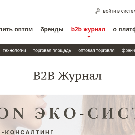
войти
в систе
пить оптом
бренды
b2b журнал
о плат
технологии
торговая площадь
оптовая торговля
франч
B2B Журнал