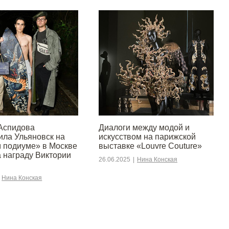
Аспидова
Диалоги между модой и
ила Ульяновск на
искусством на парижской
 подиуме» в Москве
выставке «Louvre Couture»
а награду Виктории
26.06.2025
|
Нина Конская
Нина Конская