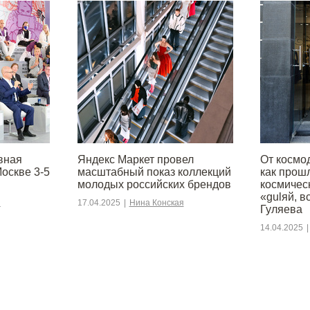
вная
Яндекс Маркет провел
От космо
оскве 3-5
масштабный показ коллекций
как прош
молодых российских брендов
космичес
«gulяй, в
я
17.04.2025
|
Нина Конская
Гуляева
14.04.2025
|