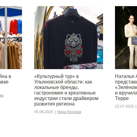
йна в
«Культурный тур» в
Наталья 
авке
Ульяновской области: как
представ
локальные бренды,
«Зелёном
гастрономия и креативные
и вручил
ва
индустрии стали драйвером
Терре
развития региона
22.07.2025
|
05.08.2025
|
Нина Конская