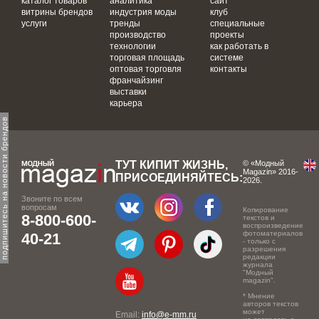
каталог товаров
аналитика
сайт
витрины брендов
индустрия моды
клуб
услуги
тренды
специальные
производство
проекты
технологии
как работать в
торговая площадь
системе
оптовая торговля
контакты
франчайзинг
выставки
карьера
одпишитесь на новости брендов
ТУТ КИПИТ ЖИЗНЬ,
© «Модный
Magazin» 2016-
ПРИСОЕДИНЯЙТЕСЬ:
2026.
Звоните по всем
вопросам
Копирование
8-800-600-
текстов и
воспроизведение
фотоматериалов
40-21
- только с
разрешения
редакции
журнала
"Модный
magazin".
* Мнение
авторов текстов
может
Email:
info@e-mm.ru