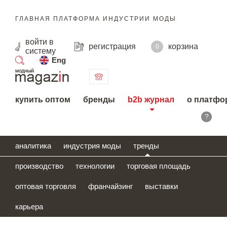
ГЛАВНАЯ ПЛАТФОРМА ИНДУСТРИИ МОДЫ
войти
в
регистрация
корзина
0
систему
Eng
поиск
купить оптом
бренды
b2b журнал
о платфо
?
аналитика
индустрия моды
тренды
производство
технологии
торговая площадь
оптовая торговля
франчайзинг
выставки
карьера