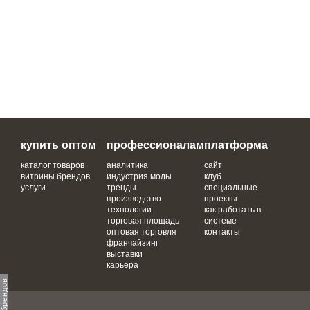
купить оптом
профессионалам
платформа
каталог товаров
аналитика
сайт
витрины брендов
индустрия моды
клуб
услуги
тренды
специальные
производство
проекты
технологии
как работать в
торговая площадь
системе
оптовая торговля
контакты
франчайзинг
выставки
карьера