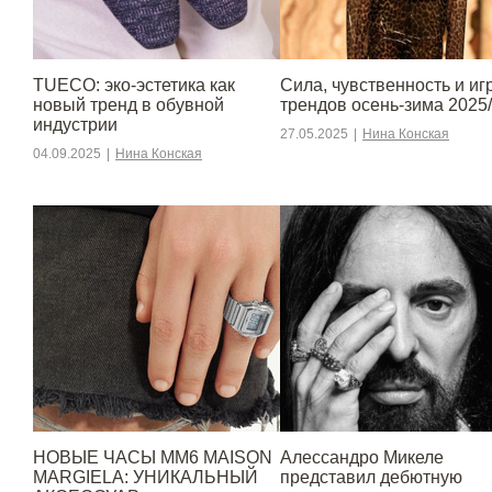
TUECO: эко-эстетика как
Сила, чувственность и игр
новый тренд в обувной
трендов осень-зима 2025
индустрии
27.05.2025
|
Нина Конская
04.09.2025
|
Нина Конская
НОВЫЕ ЧАСЫ MM6 MAISON
Алессандро Микеле
MARGIELA: УНИКАЛЬНЫЙ
представил дебютную