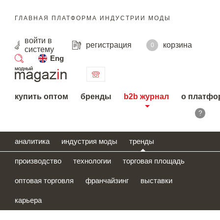
ГЛАВНАЯ ПЛАТФОРМА ИНДУСТРИИ МОДЫ
войти
в
регистрация
корзина
0
систему
Eng
поиск
купить оптом
бренды
b2b журнал
о платфо
?
аналитика
индустрия моды
тренды
производство
технологии
торговая площадь
оптовая торговля
франчайзинг
выставки
карьера