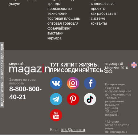
услуги
тренды
специальные
производство
проекты
технологии
как работать в
торговая площадь
системе
оптовая торговля
контакты
франчайзинг
выставки
карьера
одпишитесь на новости брендов
ТУТ КИПИТ ЖИЗНЬ,
© «Модный
Magazin» 2016-
ПРИСОЕДИНЯЙТЕСЬ:
2026.
Звоните по всем
вопросам
Копирование
8-800-600-
текстов и
воспроизведение
фотоматериалов
40-21
- только с
разрешения
редакции
журнала
"Модный
magazin".
* Мнение
авторов текстов
может
Email:
info@e-mm.ru
не совпадать с
точкой зрения
Адреса: