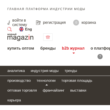
ГЛАВНАЯ ПЛАТФОРМА ИНДУСТРИИ МОДЫ
войти
в
регистрация
корзина
0
систему
Eng
поиск
купить оптом
бренды
b2b журнал
о платфо
?
аналитика
индустрия моды
тренды
производство
технологии
торговая площадь
оптовая торговля
франчайзинг
выставки
карьера