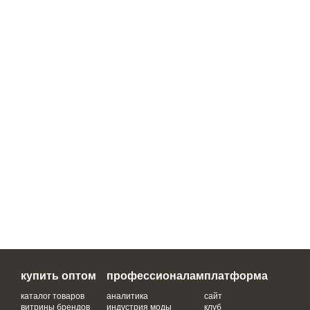
купить оптом
профессионалам
платформа
каталог товаров
аналитика
сайт
витрины брендов
индустрия моды
клуб