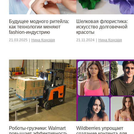
Будущее модного ритейла:
Шелковая флористика:
как технологии меняют
искусство долговечной
fashion-индустрию
красоты
21.03.2025
|
Нина Конская
21.11.2024
|
Нина Конская
Роботы-грузчики: Walmart
Wildberries упрощает
повышает эффективность
создание контента для