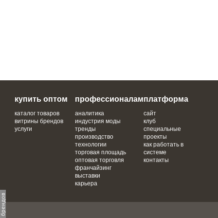
купить оптом
профессионалам
платформа
каталог товаров
аналитика
сайт
витрины брендов
индустрия моды
клуб
услуги
тренды
специальные
производство
проекты
технологии
как работать в
торговая площадь
системе
оптовая торговля
контакты
франчайзинг
выставки
карьера