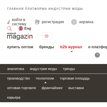
ГЛАВНАЯ ПЛАТФОРМА ИНДУСТРИИ МОДЫ
войти
в
регистрация
корзина
0
систему
Eng
поиск
купить оптом
бренды
b2b журнал
о платфо
?
аналитика
индустрия моды
тренды
производство
технологии
торговая площадь
оптовая торговля
франчайзинг
выставки
карьера