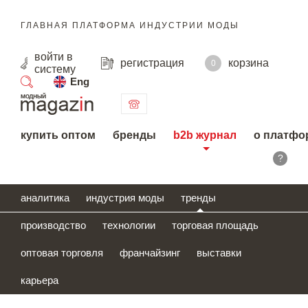
ГЛАВНАЯ ПЛАТФОРМА ИНДУСТРИИ МОДЫ
войти
в
регистрация
корзина
0
систему
Eng
поиск
купить оптом
бренды
b2b журнал
о платфо
?
аналитика
индустрия моды
тренды
производство
технологии
торговая площадь
оптовая торговля
франчайзинг
выставки
карьера