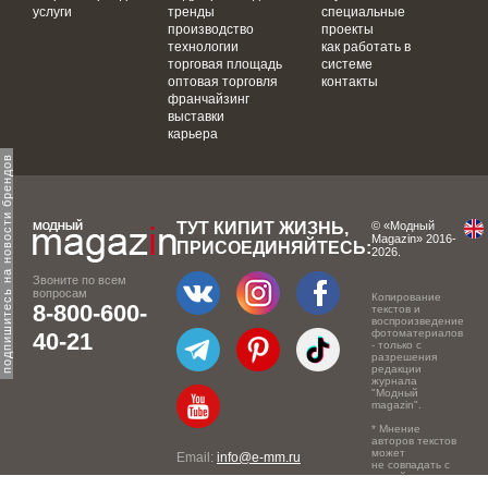
услуги
тренды
специальные
производство
проекты
технологии
как работать в
торговая площадь
системе
оптовая торговля
контакты
франчайзинг
выставки
карьера
одпишитесь на новости брендов
ТУТ КИПИТ ЖИЗНЬ,
© «Модный
Magazin» 2016-
ПРИСОЕДИНЯЙТЕСЬ:
2026.
Звоните по всем
вопросам
Копирование
8-800-600-
текстов и
воспроизведение
фотоматериалов
40-21
- только с
разрешения
редакции
журнала
"Модный
magazin".
* Мнение
авторов текстов
может
Email:
info@e-mm.ru
не совпадать с
точкой зрения
Адреса: