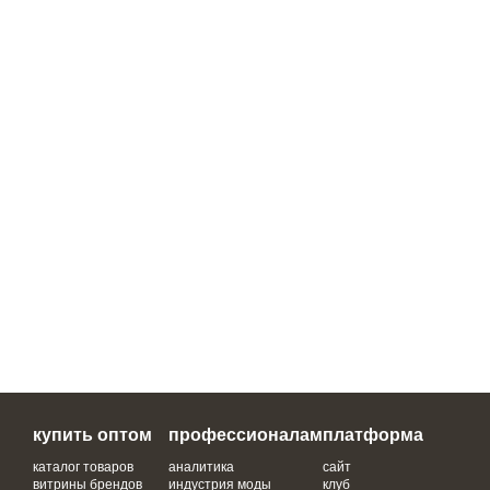
купить оптом
профессионалам
платформа
каталог товаров
аналитика
сайт
витрины брендов
индустрия моды
клуб