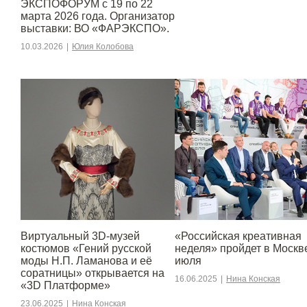
ЭКСПОФОРУМ с 19 по 22
марта 2026 года. Организатор
выставки: ВО «ФАРЭКСПО».
10.03.2026
|
Юлия Колобова
Виртуальный 3D-музей
«Российская креативная
костюмов «Гений русской
неделя» пройдет в Москве
моды Н.П. Ламанова и её
июля
соратницы» открывается на
16.06.2025
|
Нина Конская
«3D Платформе»
23.06.2025
|
Нина Конская