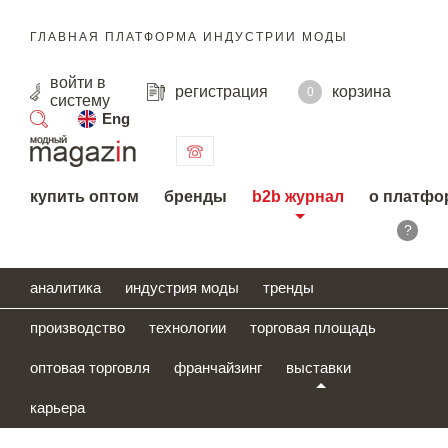
ГЛАВНАЯ ПЛАТФОРМА ИНДУСТРИИ МОДЫ
войти
в
регистрация
корзина
0
систему
Eng
поиск
купить оптом
бренды
b2b журнал
о платфо
?
аналитика
индустрия моды
тренды
производство
технологии
торговая площадь
оптовая торговля
франчайзинг
выставки
карьера