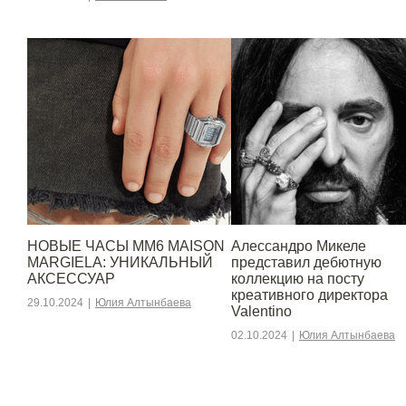
НОВЫЕ ЧАСЫ MM6 MAISON
Алессандро Микеле
MARGIELA: УНИКАЛЬНЫЙ
представил дебютную
АКСЕССУАР
коллекцию на посту
креативного директора
29.10.2024
|
Юлия Алтынбаева
Valentino
02.10.2024
|
Юлия Алтынбаева