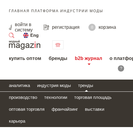
ГЛАВНАЯ ПЛАТФОРМА ИНДУСТРИИ МОДЫ
войти
в
регистрация
корзина
0
систему
Eng
поиск
купить оптом
бренды
b2b журнал
о платфо
?
аналитика
индустрия моды
тренды
производство
технологии
торговая площадь
оптовая торговля
франчайзинг
выставки
карьера