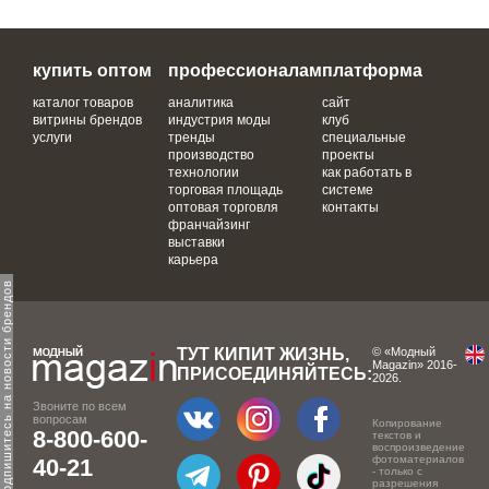
купить оптом
профессионалам
платформа
каталог товаров
аналитика
сайт
витрины брендов
индустрия моды
клуб
услуги
тренды
специальные
производство
проекты
технологии
как работать в
торговая площадь
системе
оптовая торговля
контакты
франчайзинг
выставки
карьера
одпишитесь на новости брендов
ТУТ КИПИТ ЖИЗНЬ,
© «Модный
Magazin» 2016-
ПРИСОЕДИНЯЙТЕСЬ:
2026.
Звоните по всем
вопросам
Копирование
8-800-600-
текстов и
воспроизведение
фотоматериалов
40-21
- только с
разрешения