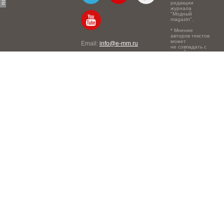
редакции
журнала
"Модный
magazin".
* Мнение
авторов текстов
может
Email:
info@e-mm.ru
не совпадать с
точкой зрения
Адреса:
редакции.
Россия, г. Москва, 105066,
Токмаков переулок, дом №
16, строение 2, телефон:
+7-903-140-03-57
Россия, г. Санкт-Петербург,
191186, Офисный центр
"Казанский", Казанская ул,
7, телефон: 8-800-600-40-
21
Россия, г. Краснодар,
105066, Офисный центр
"Кутузовский", Северная
ул., 490, телефон: 8-800-
600-40-21
Россия, г. Нижний
Новгород, 603105,
Офисный центр "London",