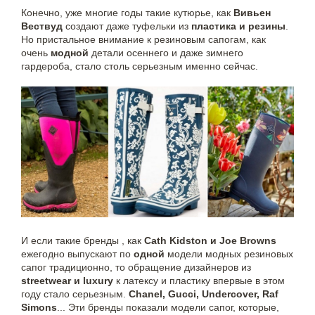
Конечно, уже многие годы такие кутюрье, как
Вивьен
Вествуд
создают даже туфельки из
пластика и резины
.
Но пристальное внимание к резиновым сапогам, как
очень
модной
детали осеннего и даже зимнего
гардероба, стало столь серьезным именно сейчас.
И если такие бренды , как
Cath Kidston и Joe Browns
ежегодно выпускают по
одной
модели модных резиновых
сапог традиционно, то обращение дизайнеров из
streetwear и luxury
к латексу и пластику впервые в этом
году стало серьезным.
Chanel, Gucci, Undercover, Raf
Simons
... Эти бренды показали модели сапог, которые,