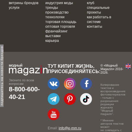
витрины брендов
индустрия моды
клуб
услуги
тренды
специальные
производство
проекты
технологии
как работать в
торговая площадь
системе
оптовая торговля
контакты
франчайзинг
выставки
карьера
одпишитесь на новости брендов
ТУТ КИПИТ ЖИЗНЬ,
© «Модный
Magazin» 2016-
ПРИСОЕДИНЯЙТЕСЬ:
2026.
Звоните по всем
вопросам
Копирование
8-800-600-
текстов и
воспроизведение
фотоматериалов
40-21
- только с
разрешения
редакции
журнала
"Модный
magazin".
* Мнение
авторов текстов
может
Email:
info@e-mm.ru
не совпадать с