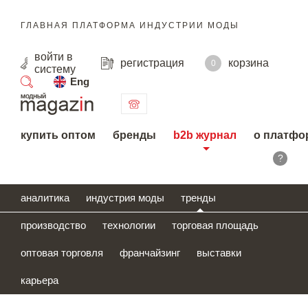
ГЛАВНАЯ ПЛАТФОРМА ИНДУСТРИИ МОДЫ
войти
в
регистрация
корзина
0
систему
Eng
поиск
купить оптом
бренды
b2b журнал
о платфо
?
аналитика
индустрия моды
тренды
производство
технологии
торговая площадь
оптовая торговля
франчайзинг
выставки
карьера