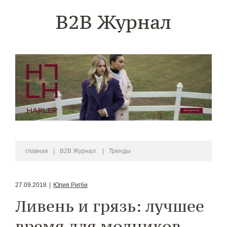
B2B Журнал
главная
|
B2B Журнал
|
Тренды
27.09.2018
|
Юлия Ригби
Ливень и грязь: лучшее
время для модников