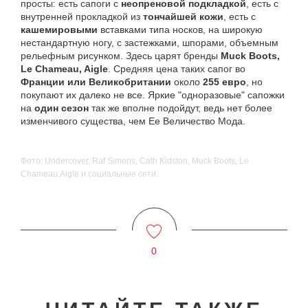
просты: есть сапоги с
неопреновой подкладкой
, есть с
внутренней прокладкой из
тончайшей кожи
, есть с
кашемировыми
вставками типа носков, на широкую
нестандартную ногу, с застежками, шпорами, объемным
рельефным рисунком. Здесь царят бренды
Muck Boots,
Le Chameau, Aigle
. Средняя цена таких сапог во
Франции или Великобритании
около
255 евро
, но
покупают их далеко не все. Яркие "одноразовые" сапожки
на
один сезон
так же вполне подойдут, ведь нет более
изменчивого существа, чем Ее Величество Мода.
Фото: Undercover, Raf Simons, Cath Kidston, Muck Boots, Le
Chameau,Aigle и социальные сети.
0