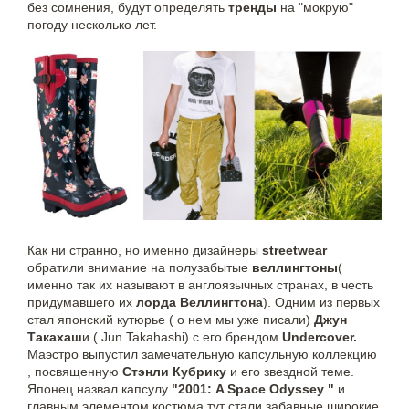
без сомнения, будут определять
тренды
на "мокрую"
погоду несколько лет.
Как ни странно, но именно дизайнеры
streetwear
обратили внимание на полузабытые
веллингтоны
(
именно так их называют в англоязычных странах, в честь
придумавшего их
лорда Веллингтона
). Одним из первых
стал японский кутюрье ( о нем мы уже писали)
Джун
Такахаш
и ( Jun Takahashi) с его брендом
Undercover.
Маэстро выпустил замечательную капсульную коллекцию
, посвященную
Стэнли Кубрику
и его звездной теме.
Японец назвал капсулу
"2001: A Space Odyssey "
и
главным элементом костюма тут стали забавные широкие