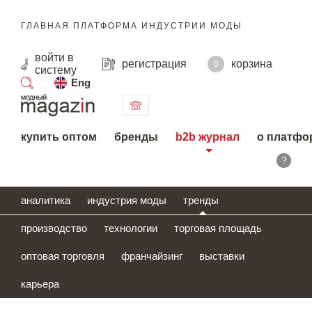
ГЛАВНАЯ ПЛАТФОРМА ИНДУСТРИИ МОДЫ
войти
в
регистрация
корзина
0
систему
Eng
поиск
купить оптом
бренды
b2b журнал
о платфо
?
аналитика
индустрия моды
тренды
производство
технологии
торговая площадь
оптовая торговля
франчайзинг
выставки
карьера