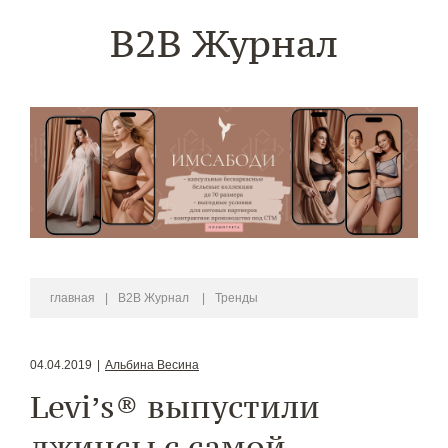
B2B Журнал
главная
|
B2B Журнал
|
Тренды
04.04.2019
|
Альбина Весина
Levi’s® выпустили
джинсы с самой