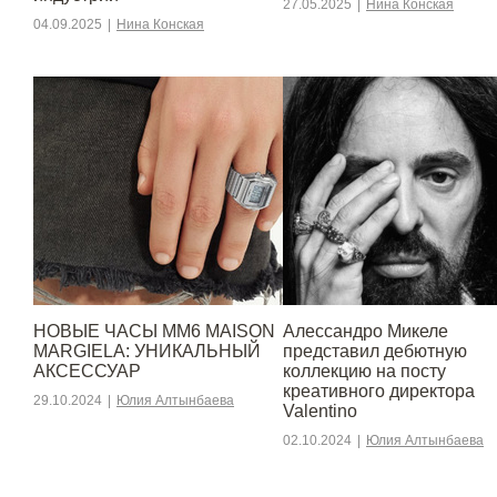
27.05.2025
|
Нина Конская
04.09.2025
|
Нина Конская
НОВЫЕ ЧАСЫ MM6 MAISON
Алессандро Микеле
MARGIELA: УНИКАЛЬНЫЙ
представил дебютную
АКСЕССУАР
коллекцию на посту
креативного директора
29.10.2024
|
Юлия Алтынбаева
Valentino
02.10.2024
|
Юлия Алтынбаева