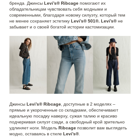
бренда. Джинсы
Levi’s® Ribcage
помогают их
обладательницам чувствовать себя модными и
современными, благодаря новому силуэту, который тем
не менее сохраняет эстетику
Levi’s® 501®. Levi’s®
не
забывает и о своей богатой истории кастомизации.
Джинсы
Levi’s® Ribcage
, доступные в 2 моделях –
прямые и укороченные со складками, обеспечивают
идеальную посадку наверху, сужая талию и красиво
подчеркивая силуэт сзади, а свободный крой зрительно
удлиняет ноги. Модель
Ribcage
позволит вам выглядеть
модно, оставаясь в стиле
Levi’s®
.