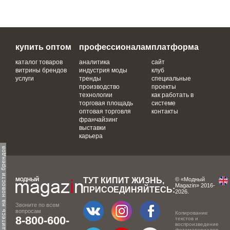
купить оптом
профессионалам
платформа
каталог товаров
аналитика
сайт
витрины брендов
индустрия моды
клуб
услуги
тренды
специальные
производство
проекты
технологии
как работать в
торговая площадь
системе
оптовая торговля
контакты
франчайзинг
выставки
карьера
одпишитесь на новости брендов
ТУТ КИПИТ ЖИЗНЬ,
© «Модный
Magazin» 2016-
ПРИСОЕДИНЯЙТЕСЬ:
2026.
Звоните по всем
вопросам
Копирование
8-800-600-
текстов и
воспроизведение
фотоматериалов