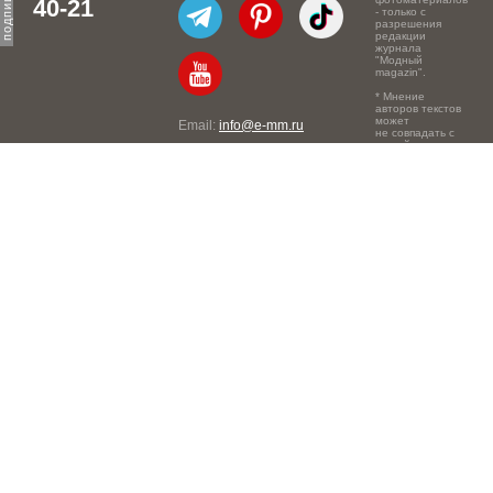
40-21
- только с
разрешения
редакции
журнала
"Модный
magazin".
* Мнение
авторов текстов
может
Email:
info@e-mm.ru
не совпадать с
точкой зрения
Адреса:
редакции.
Россия, г. Москва, 105066,
Токмаков переулок, дом №
16, строение 2, телефон:
+7-903-140-03-57
Россия, г. Санкт-Петербург,
191186, Офисный центр
"Казанский", Казанская ул,
7, телефон: 8-800-600-40-
21
Россия, г. Краснодар,
105066, Офисный центр
"Кутузовский", Северная
ул., 490, телефон: 8-800-
600-40-21
Россия, г. Нижний