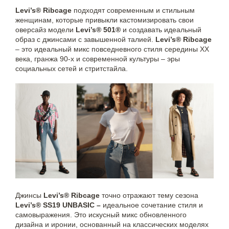
Levi’s® Ribcage
подходят современным и стильным
женщинам, которые привыкли кастомизировать свои
оверсайз модели
Levi’s® 501®
и создавать идеальный
образ с джинсами с завышенной талией.
Levi’s® Ribcage
– это идеальный микс повседневного стиля середины XX
века, гранжа 90-х и современной культуры – эры
социальных сетей и стритстайла.
Джинсы
Levi’s® Ribcage
точно отражают тему сезона
Levi’s® SS19 UNBASIC –
идеальное сочетание стиля и
самовыражения. Это искусный микс обновленного
дизайна и иронии, основанный на классических моделях