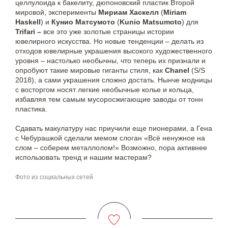
целлулоида к бакелиту, дюпоновский пластик Второй
мировой, эксперименты
Мириам Хаскелл
(
Miriam
Haskell
) и
Кунио Матсумото
(
Kunio Matsumoto
) для
Trifari –
все это уже золотые страницы истории
ювелирного искусства. Но новые тенденции – делать из
отходов ювелирные украшения высокого художественного
уровня – настолько необычны, что теперь их признали и
опробуют такие мировые гиганты стиля, как
Chanel
(S/S
2018), а сами украшения сложно достать. Нынче модницы
с восторгом носят легкие необычные колье и кольца,
избавляя тем самым мусоросжигающие заводы от тонн
пластика.
Сдавать макулатуру нас приучили еще пионерами, а Гена
с Чебурашкой сделали мемом слоган «Всё ненужное на
слом – соберем металлолом!» Возможно, пора активнее
использовать тренд и нашим мастерам?
Фото из социальных сетей