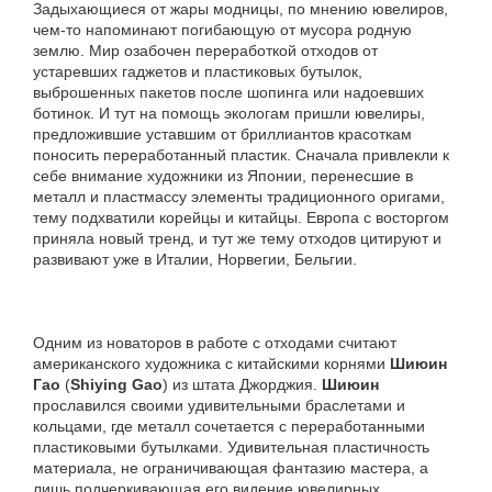
Задыхающиеся от жары модницы, по мнению ювелиров,
чем-то напоминают погибающую от мусора родную
землю. Мир озабочен переработкой отходов от
устаревших гаджетов и пластиковых бутылок,
выброшенных пакетов после шопинга или надоевших
ботинок. И тут на помощь экологам пришли ювелиры,
предложившие уставшим от бриллиантов красоткам
поносить переработанный пластик. Сначала привлекли к
себе внимание художники из Японии, перенесшие в
металл и пластмассу элементы традиционного оригами,
тему подхватили корейцы и китайцы. Европа с восторгом
приняла новый тренд, и тут же тему отходов цитируют и
развивают уже в Италии, Норвегии, Бельгии.
Одним из новаторов в работе с отходами считают
американского художника с китайскими корнями
Шиюин
Гао
(
Shiying Gao
) из штата Джорджия.
Шиюин
прославился своими удивительными браслетами и
кольцами, где металл сочетается с переработанными
пластиковыми бутылками. Удивительная пластичность
материала, не ограничивающая фантазию мастера, а
лишь подчеркивающая его видение ювелирных