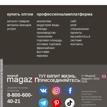
купить оптом
профессионалам
платформа
каталог товаров
аналитика
сайт
витрины брендов
индустрия моды
клуб
услуги
тренды
специальные
производство
проекты
технологии
как работать в
торговая площадь
системе
оптовая торговля
контакты
франчайзинг
выставки
карьера
одпишитесь на новости брендов
ТУТ КИПИТ ЖИЗНЬ,
© «Модный
Magazin» 2016-
ПРИСОЕДИНЯЙТЕСЬ:
2026.
Звоните по всем
вопросам
Копирование
8-800-600-
текстов и
воспроизведение
фотоматериалов
40-21
- только с
разрешения