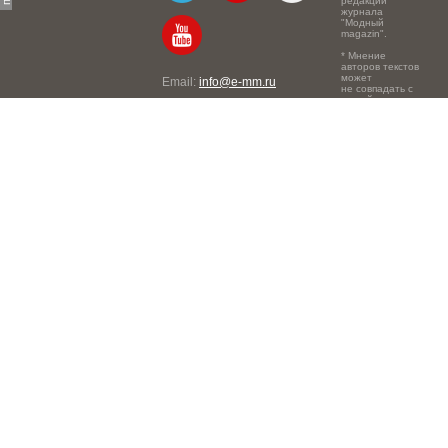
редакции
журнала
"Модный
magazin".
* Мнение
авторов текстов
может
Email:
info@e-mm.ru
не совпадать с
точкой зрения
Адреса:
редакции.
Россия, г. Москва, 105066,
Токмаков переулок, дом №
16, строение 2, телефон:
+7-903-140-03-57
Россия, г. Санкт-Петербург,
191186, Офисный центр
"Казанский", Казанская ул,
7, телефон: 8-800-600-40-
21
Россия, г. Краснодар,
105066, Офисный центр
"Кутузовский", Северная
ул., 490, телефон: 8-800-
600-40-21
Россия, г. Нижний
Новгород, 603105,
Офисный центр "London",