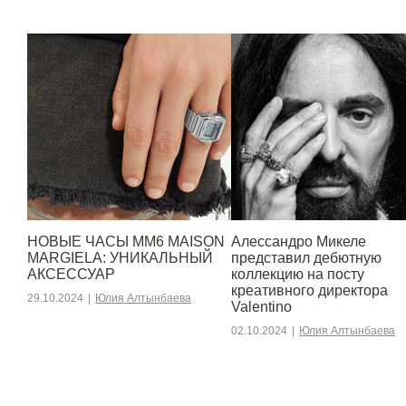
НОВЫЕ ЧАСЫ MM6 MAISON
Алессандро Микеле
MARGIELA: УНИКАЛЬНЫЙ
представил дебютную
АКСЕССУАР
коллекцию на посту
креативного директора
29.10.2024
|
Юлия Алтынбаева
Valentino
02.10.2024
|
Юлия Алтынбаева