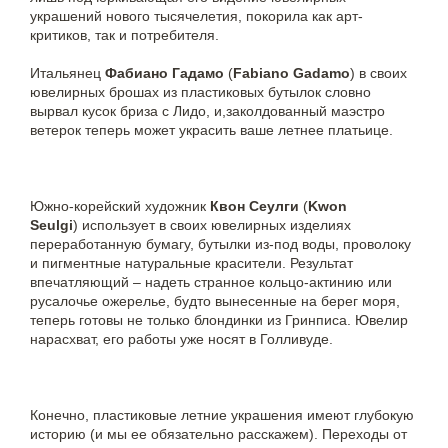
украшений нового тысячелетия, покорила как арт-
критиков, так и потребителя.
Итальянец
Фабиано Гадамо
(
Fabiano Gadamo
) в своих
ювелирных брошах из пластиковых бутылок словно
вырвал кусок бриза с Лидо, и,заколдованный маэстро
ветерок теперь может украсить ваше летнее платьице.
Южно-корейский художник
Квон Сеулги
(
Kwon
Seulgi
) использует в своих ювелирных изделиях
переработанную бумагу, бутылки из-под воды, проволоку
и пигментные натуральные красители. Результат
впечатляющий – надеть странное кольцо-актинию или
русалочье ожерелье, будто вынесенные на берег моря,
теперь готовы не только блондинки из Гринписа. Ювелир
нарасхват, его работы уже носят в Голливуде.
Конечно, пластиковые летние украшения имеют глубокую
историю (и мы ее обязательно расскажем). Переходы от