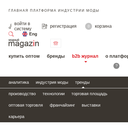
ГЛАВНАЯ ПЛАТФОРМА ИНДУСТРИИ МОДЫ
войти
в
регистрация
корзина
0
систему
Eng
поиск
купить оптом
бренды
b2b журнал
о платфо
?
аналитика
индустрия моды
тренды
производство
технологии
торговая площадь
оптовая торговля
франчайзинг
выставки
карьера