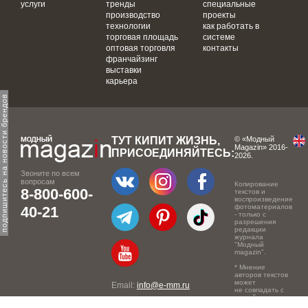
услуги
тренды
специальные
производство
проекты
технологии
как работать в
торговая площадь
системе
оптовая торговля
контакты
франчайзинг
выставки
карьера
одпишитесь на новости брендов
ТУТ КИПИТ ЖИЗНЬ,
© «Модный
Magazin» 2016-
ПРИСОЕДИНЯЙТЕСЬ:
2026.
Звоните по всем
вопросам
Копирование
8-800-600-
текстов и
воспроизведение
фотоматериалов
40-21
- только с
разрешения
редакции
журнала
"Модный
magazin".
* Мнение
авторов текстов
может
Email:
info@e-mm.ru
не совпадать с
точкой зрения
Адреса:
редакции.