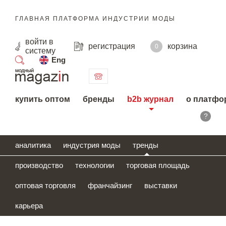
ГЛАВНАЯ ПЛАТФОРМА ИНДУСТРИИ МОДЫ
войти
в
регистрация
корзина
0
систему
Eng
поиск
купить оптом
бренды
b2b журнал
о платфо
?
аналитика
индустрия моды
тренды
производство
технологии
торговая площадь
оптовая торговля
франчайзинг
выставки
карьера