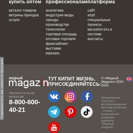
купить оптом
профессионалам
платформа
каталог товаров
аналитика
сайт
витрины брендов
индустрия моды
клуб
услуги
тренды
специальные
производство
проекты
технологии
как работать в
торговая площадь
системе
оптовая торговля
контакты
франчайзинг
выставки
карьера
одпишитесь на новости брендов
ТУТ КИПИТ ЖИЗНЬ,
© «Модный
Magazin» 2016-
ПРИСОЕДИНЯЙТЕСЬ:
2026.
Звоните по всем
вопросам
Копирование
8-800-600-
текстов и
воспроизведение
фотоматериалов
40-21
- только с
разрешения
редакции
журнала
"Модный
magazin".