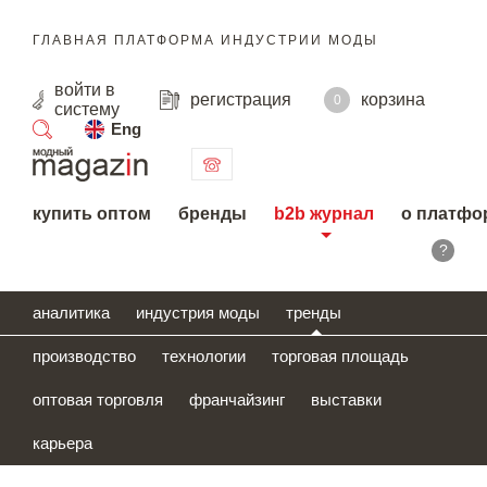
ГЛАВНАЯ ПЛАТФОРМА ИНДУСТРИИ МОДЫ
войти
в
регистрация
корзина
0
систему
Eng
поиск
купить оптом
бренды
b2b журнал
о платфо
?
аналитика
индустрия моды
тренды
производство
технологии
торговая площадь
оптовая торговля
франчайзинг
выставки
карьера