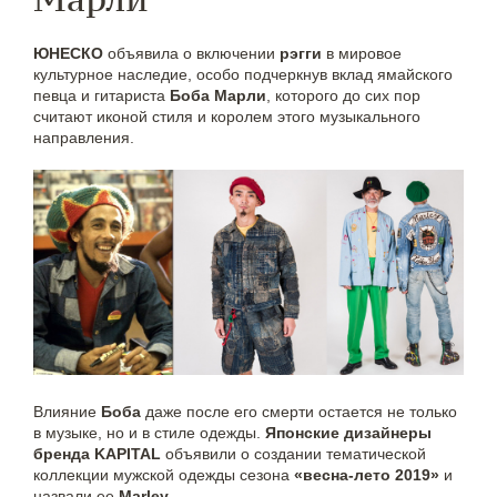
ЮНЕСКО
объявила о включении
рэгги
в мировое
культурное наследие, особо подчеркнув вклад ямайского
певца и гитариста
Боба Марли
, которого до сих пор
считают иконой стиля и королем этого музыкального
направления.
Влияние
Боба
даже после его смерти остается не только
в музыке, но и в стиле одежды.
Японские дизайнеры
бренда KAPITAL
объявили о создании тематической
коллекции мужской одежды сезона
«весна-лето 2019»
и
назвали ее
Marley
.