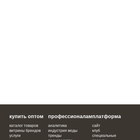
купить оптом
профессионалам
платформа
каталог товаров
аналитика
сайт
витрины брендов
индустрия моды
клуб
услуги
тренды
специальные