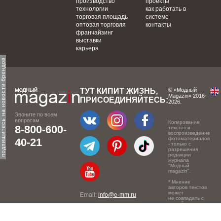
производство
проекты
технологии
как работать в
торговая площадь
системе
оптовая торговля
контакты
франчайзинг
выставки
карьера
одпишитесь на новости брендов
ТУТ КИПИТ ЖИЗНЬ,
© «Модный
Magazin» 2016-
ПРИСОЕДИНЯЙТЕСЬ:
2026.
Звоните по всем
вопросам
Копирование
8-800-600-
текстов и
воспроизведение
фотоматериалов
40-21
- только с
разрешения
редакции
журнала
"Модный
magazin".
* Мнение
авторов текстов
может
Email:
info@e-mm.ru
не совпадать с
точкой зрения
Адреса:
редакции.