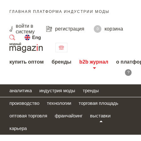
ГЛАВНАЯ ПЛАТФОРМА ИНДУСТРИИ МОДЫ
войти
в
регистрация
корзина
0
систему
Eng
поиск
купить оптом
бренды
b2b журнал
о платфо
?
аналитика
индустрия моды
тренды
производство
технологии
торговая площадь
оптовая торговля
франчайзинг
выставки
карьера