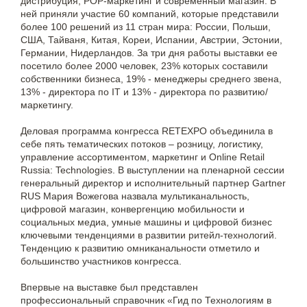
дистрибуция, POP-маркетинг и современный магазин. В
ней приняли участие 60 компаний, которые представили
более 100 решений из 11 стран мира: России, Польши,
США, Тайваня, Китая, Кореи, Испании, Австрии, Эстонии,
Германии, Нидерландов. За три дня работы выставки ее
посетило более 2000 человек, 23% которых составили
собственники бизнеса, 19% - менеджеры среднего звена,
13% - директора по IT и 13% - директора по развитию/
маркетингу.
Деловая программа конгресса RETEXPO объединила в
себе пять тематических потоков – розницу, логистику,
управление ассортиментом, маркетинг и Online Retail
Russia: Technologies. В выступлении на пленарной сессии
генеральный директор и исполнительный партнер Gartner
RUS Мария Вожегова назвала мультиканальность,
цифровой магазин, конвергенцию мобильности и
социальных медиа, умные машины и цифровой бизнес
ключевыми тенденциями в развитии ритейл-технологий.
Тенденцию к развитию омниканальности отметило и
большинство участников конгресса.
Впервые на выставке был представлен
профессиональный справочник «Гид по Технологиям в