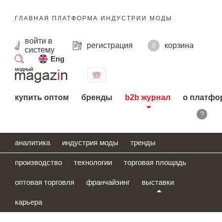
ГЛАВНАЯ ПЛАТФОРМА ИНДУСТРИИ МОДЫ
войти
в
регистрация
корзина
0
систему
Eng
поиск
купить оптом
бренды
b2b журнал
о платфо
?
аналитика
индустрия моды
тренды
производство
технологии
торговая площадь
оптовая торговля
франчайзинг
выставки
карьера