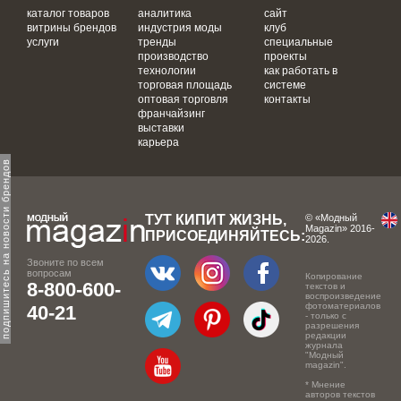
каталог товаров
аналитика
сайт
витрины брендов
индустрия моды
клуб
услуги
тренды
специальные
производство
проекты
технологии
как работать в
торговая площадь
системе
оптовая торговля
контакты
франчайзинг
выставки
карьера
одпишитесь на новости брендов
ТУТ КИПИТ ЖИЗНЬ,
© «Модный
Magazin» 2016-
ПРИСОЕДИНЯЙТЕСЬ:
2026.
Звоните по всем
вопросам
Копирование
8-800-600-
текстов и
воспроизведение
фотоматериалов
40-21
- только с
разрешения
редакции
журнала
"Модный
magazin".
* Мнение
авторов текстов