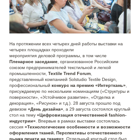
На протяжении всех четырех дней работы выставки на
четырех площадках проходили
мероприятия деловой программы, в том числе
Пленарное заседание
, организованное Российским
союзом предпринимателей текстильной и легкой
промышленности,
Textile Trend Forum
,
представленный компанией Solstudio Textile Design,
профессиональный
конкурс на премию «Интерткань»
,
присуждаемую по нескольким номинациям («Структуры и
поверхности», «Устойчивое развитие», «Отделка и
декорация», «Рисунок» и т.д.). 28 августа прошло под
девизом
«День дизайна»
, а 29 августа состоялся круглый
стол на тему
«Цифровизация отечественной fashion-
индустрии»
. Впервые в рамках выставки состоялась
сессия
«Технологические особенности и возможности
оформления тканей. Перспективы отечественного
рынка печати на тканях»
. Отдельный круглый стол был