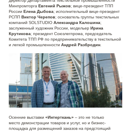
директор Департамента текстильной промышленности
Минпромторга
Евгений Рыжов
; вице-президент ТПП
России
Елена Дыбова
; исполнительный вице-президент
РСПП
Виктор Черепов
; основатель группы текстильных
компаний SOLSTUDIO
Александра Калошина
;
заслуженный художник России, модельер
Ирина
Крутикова
; президент Союзлегпрома, председатель
Комитета ТПП РФ по предпринимательству в текстильной
и легкой промышленности
Андрей Разбродин
.
Осенние выставки
«Интерткань»
– это не только
место демонстрации товаров и услуг, но и бизнес-
площадка для размещений заказов на предстоящий