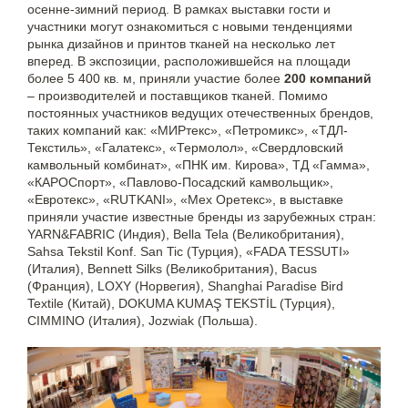
осенне-зимний период. В рамках выставки гости и
участники могут ознакомиться с новыми тенденциями
рынка дизайнов и принтов тканей на несколько лет
вперед. В экспозиции, расположившейся на площади
более 5 400 кв. м, приняли участие более
200 компаний
– производителей и поставщиков тканей. Помимо
постоянных участников ведущих отечественных брендов,
таких компаний как: «МИРтекс», «Петромикс», «ТДЛ-
Текстиль», «Галатекс», «Термолол», «Свердловский
камвольный комбинат», «ПНК им. Кирова», ТД «Гамма»,
«КАРОСпорт», «Павлово-Посадский камвольщик»,
«Евротекс», «RUTKANI», «Мех Оретекс», в выставке
приняли участие известные бренды из зарубежных стран:
YARN&FABRIC (Индия), Bella Tela (Великобритания),
Sahsa Tekstil Konf. San Tic (Турция), «FADA TESSUTI»
(Италия), Bennett Silks (Великобритания), Bacus
(Франция), LOXY (Норвегия), Shanghai Paradise Bird
Textile (Китай), DOKUMA KUMAŞ TEKSTİL (Турция),
CIMMINO (Италия), Jozwiak (Польша).