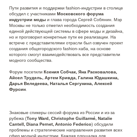
Пути развития и поддержки fashion-индустрии в столице
обсудил с участниками
Московского форума
индустрии моды
и глава города Сергей Собянин. Мэр
Москвы не только отметил необходимость создания
единой действующей системы в сфере моды и дизайна,
но и проговорил конкретные пути ее реализации. На
встрече с представителями отрасли был озвучен проект
создания общегородского fashion-хаба, на основе
которого смогут взаимодействовать все представители
модного сообщества.
Форум посетили
Ксения Собчак, Яна Расковалова,
Айсел Трудель, Артем Кривда, Галина Юдашкина,
Дарья Веледеева, Наталья Сергунина, Алексей
Фурсин
.
Знаковые спикеры сессий форума из России и из-за
рубежа (
Tony Ward, Christophe Guillarmé, Natalie
Cantell, Diana Pernet, Antonio Federico
) обсудили
проблемы и стратегические направления развития всех
сфер модной индустрии. Каждая площадка для