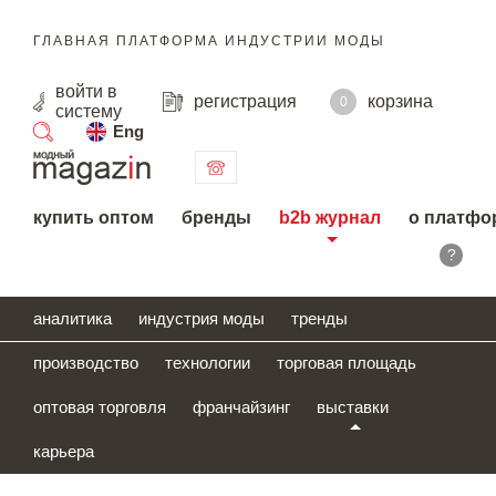
ГЛАВНАЯ ПЛАТФОРМА ИНДУСТРИИ МОДЫ
войти
в
регистрация
корзина
0
систему
Eng
поиск
купить оптом
бренды
b2b журнал
о платфо
?
аналитика
индустрия моды
тренды
производство
технологии
торговая площадь
оптовая торговля
франчайзинг
выставки
карьера