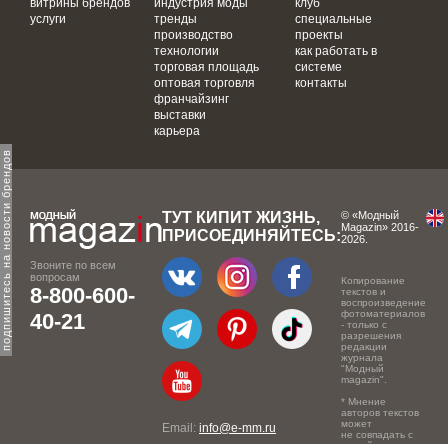
витрины брендов
индустрия моды
клуб
услуги
тренды
специальные
производство
проекты
технологии
как работать в
торговая площадь
системе
оптовая торговля
контакты
франчайзинг
выставки
карьера
одпишитесь на новости брендов
ТУТ КИПИТ ЖИЗНЬ,
© «Модный
Magazin» 2016-
ПРИСОЕДИНЯЙТЕСЬ:
2026.
Звоните по всем
вопросам
Копирование
8-800-600-
текстов и
воспроизведение
фотоматериалов
40-21
- только с
разрешения
редакции
журнала
"Модный
magazin".
* Мнение
авторов текстов
может
Email:
info@e-mm.ru
не совпадать с
точкой зрения