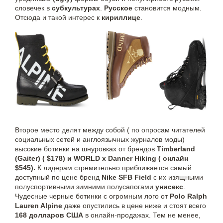
словечек в
субкультурах
.
Русское
становится модным.
Отсюда и такой интерес к
кириллице
.
Второе место делят между собой ( по опросам читателей
социальных сетей и англоязычных журналов моды)
высокие ботинки на шнуровках от брендов
Timberland
(Gaiter) ( $178) и WORLD x Danner Hiking ( онлайн
$545).
К лидерам стремительно приближается самый
доступный по цене бренд
Nike SFB Field
с их изящными
полуспортивными зимними полусапогами
унисекс
.
Чудесные черные ботинки с огромным лого от
Polo Ralph
Lauren Alpine
даже опустились в цене ниже и стоят всего
168 долларов США
в онлайн-продажах. Тем не менее,