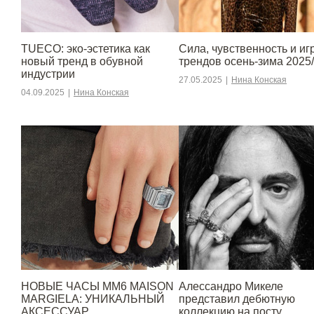
TUECO: эко-эстетика как
Сила, чувственность и игр
новый тренд в обувной
трендов осень-зима 2025
индустрии
27.05.2025
|
Нина Конская
04.09.2025
|
Нина Конская
НОВЫЕ ЧАСЫ MM6 MAISON
Алессандро Микеле
MARGIELA: УНИКАЛЬНЫЙ
представил дебютную
АКСЕССУАР
коллекцию на посту