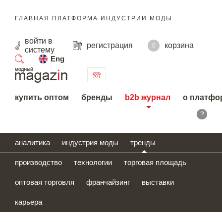
ГЛАВНАЯ ПЛАТФОРМА ИНДУСТРИИ МОДЫ
войти
в
регистрация
корзина
0
систему
Eng
поиск
купить оптом
бренды
b2b журнал
о платфо
?
аналитика
индустрия моды
тренды
производство
технологии
торговая площадь
оптовая торговля
франчайзинг
выставки
карьера