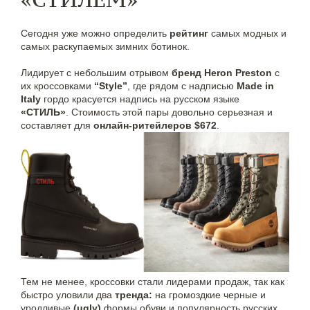
Сегодня уже можно определить
рейтинг
самых модных и
самых раскупаемых зимних ботинок.
Лидирует с небольшим отрывом
бренд Heron Preston
с
их кроссовками
“Style”
, где рядом с надписью
Made in
Italy
гордо красуется надпись на русском языке
«СТИЛЬ»
. Стоимость этой пары довольно серьезная и
составляет для
онлайн-ритейлеров $672
.
Тем не менее, кроссовки стали лидерами продаж, так как
быстро уловили два
тренда:
на громоздкие черные и
уродливые
(ugly)
формы обуви и популярность русских