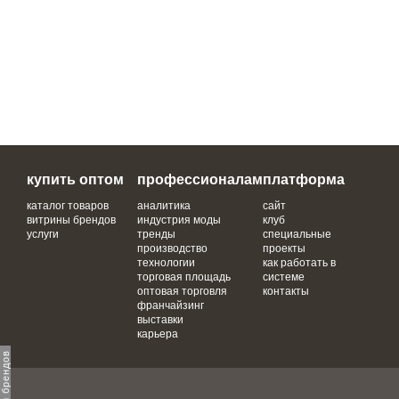
купить оптом
профессионалам
платформа
каталог товаров
аналитика
сайт
витрины брендов
индустрия моды
клуб
услуги
тренды
специальные
производство
проекты
технологии
как работать в
торговая площадь
системе
оптовая торговля
контакты
франчайзинг
выставки
карьера