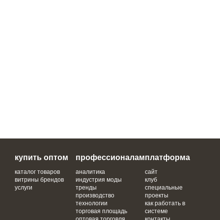
купить оптом
профессионалам
платформа
каталог товаров
аналитика
сайт
витрины брендов
индустрия моды
клуб
услуги
тренды
специальные
производство
проекты
технологии
как работать в
торговая площадь
системе
оптовая торговля
контакты