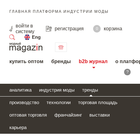
ГЛАВНАЯ ПЛАТФОРМА ИНДУСТРИИ МОДЫ
войти
в
регистрация
корзина
0
систему
Eng
поиск
купить оптом
бренды
b2b журнал
о платфо
?
аналитика
индустрия моды
тренды
производство
технологии
торговая площадь
оптовая торговля
франчайзинг
выставки
карьера