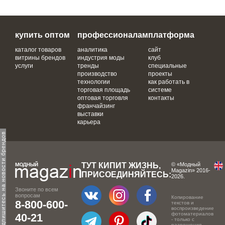
купить оптом
профессионалам
платформа
каталог товаров
аналитика
сайт
витрины брендов
индустрия моды
клуб
услуги
тренды
специальные
производство
проекты
технологии
как работать в
торговая площадь
системе
оптовая торговля
контакты
франчайзинг
выставки
карьера
одпишитесь на новости брендов
ТУТ КИПИТ ЖИЗНЬ,
© «Модный
Magazin» 2016-
ПРИСОЕДИНЯЙТЕСЬ:
2026.
Звоните по всем
вопросам
Копирование
8-800-600-
текстов и
воспроизведение
фотоматериалов
40-21
- только с
разрешения