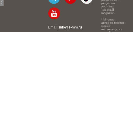
редакции
журнала
"Модный
magazin".
* Мнение
авторов текстов
может
Email:
info@e-mm.ru
не совпадать с
точкой зрения
Адреса:
редакции.
Россия, г. Москва, 105066,
Токмаков переулок, дом №
16, строение 2, телефон:
+7-903-140-03-57
Россия, г. Санкт-Петербург,
191186, Офисный центр
"Казанский", Казанская ул,
7, телефон: 8-800-600-40-
21
Россия, г. Краснодар,
105066, Офисный центр
"Кутузовский", Северная
ул., 490, телефон: 8-800-
600-40-21
Россия, г. Нижний
Новгород, 603105,
Офисный центр "London",