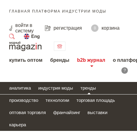
ГЛАВНАЯ ПЛАТФОРМА ИНДУСТРИИ МОДЫ
войти
в
регистрация
корзина
0
систему
Eng
поиск
купить оптом
бренды
b2b журнал
о платфо
?
аналитика
индустрия моды
тренды
производство
технологии
торговая площадь
оптовая торговля
франчайзинг
выставки
карьера