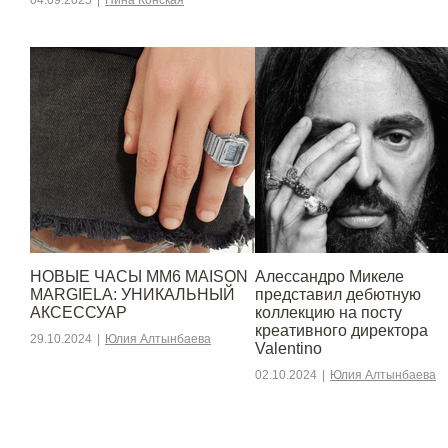
НОВЫЕ ЧАСЫ MM6 MAISON
Алессандро Микеле
MARGIELA: УНИКАЛЬНЫЙ
представил дебютную
АКСЕССУАР
коллекцию на посту
креативного директора
29.10.2024
|
Юлия Алтынбаева
Valentino
02.10.2024
|
Юлия Алтынбаева