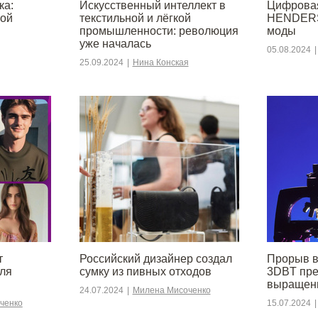
ка:
Искусственный интеллект в
Цифрова
ной
текстильной и лёгкой
HENDERS
промышленности: революция
моды
уже началась
05.08.2024
|
25.09.2024
|
Нина Конская
т
Российский дизайнер создал
Прорыв в
для
сумку из пивных отходов
3DBT пре
выращенн
24.07.2024
|
Милена Мисоченко
ченко
15.07.2024
|