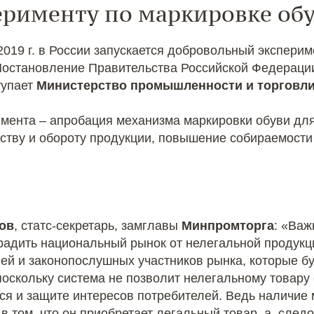
ерименту по маркировке об
 2019 г. в России запускается добровольный экспери
Постановление Правительства Российской Федерации
тупает
Министерство промышленности и торговли
мента – апробация механизма маркировки обуви дл
дству и обороту продукции, повышение собираемост
ов
, статс-секретарь, замглавы
Минпромторга
: «Важ
радить национальный рынок от нелегальной продук
ей и законопослушных участников рынка, которые б
поскольку система не позволит нелегальному товару
я и защите интересов потребителей. Ведь наличие 
 том, что он приобретает легальный товар, а, след