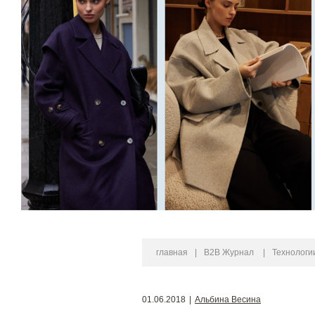
главная
|
B2B Журнал
|
Технологи
01.06.2018
|
Альбина Весина