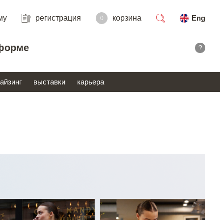
му
регистрация
корзина
Eng
0
поиск
форме
?
айзинг
выставки
карьера