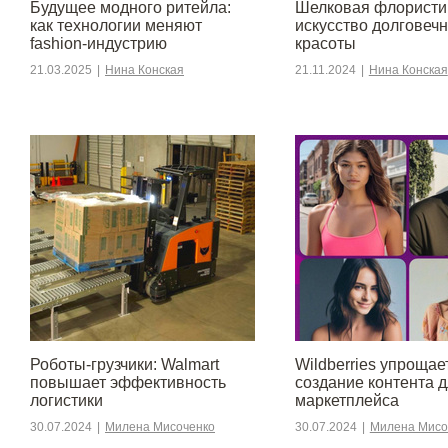
Будущее модного ритейла:
Шелковая флористи
как технологии меняют
искусство долговеч
fashion-индустрию
красоты
21.03.2025
|
Нина Конская
21.11.2024
|
Нина Конская
Роботы-грузчики: Walmart
Wildberries упрощае
повышает эффективность
создание контента 
логистики
маркетплейса
30.07.2024
|
Милена Мисоченко
30.07.2024
|
Милена Мисо