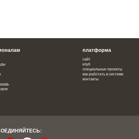
ионалам
платформа
сайт
оды
клуб
специальные проекты
о
как работать в системе
контакты
ощадь
овля
СОЕДИНЯЙТЕСЬ: