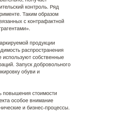
ительский контроль. Ряд
рименте. Таким образом
связанных с контрафактной
трагентами».
маркируемой продукции
одимость распространения
е используют собственные
раций. Запуск добровольного
кировку обуви и
чь повышения стоимости
оекта особое внимание
нические и бизнес-процессы.