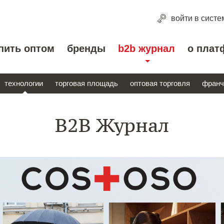
войти
в систе
пить оптом
бренды
b2b журнал
о плат
технологии
торговая площадь
оптовая торговля
франч
B2B Журнал