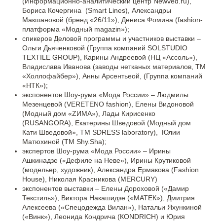
(Информационно-аналитический центр Newved.ru),
Бориса Кочергина (Smart Lines), Александры
Макшановой (бренд «26/11»), Дениса Фомина (fashion-
платформа «Модный magazin»);
спикеров Деловой программы и участников выставки –
Ольги Дьяченковой (Группа компаний SOLSTUDIO
TEXTILE GROUP), Карины Андреевой (НЦ «Ассоль»),
Владислава Иванова (заводы нетканых материалов, ТМ
«Холлофайбер»), Анны Арсентьеой, (Группа компаний
«НТК»);
экспонентов Шоу-рума «Мода России» – Людмилы
Мезенцевой (VERETENO fashion), Елены Видоновой
(Модный дом «ZИМА»), Лады Кирисенко
(RUSANGORA), Екатерины Шведовой (Модный дом
Кати Шведовой», ТМ SDRESS laboratory), Юлии
Матюхиной (ТМ Shy.Sha);
экспертов Шоу-рума «Мода России» – Ирины
Ашкинадзе («Дефиле на Неве»), Ирины Крутиковой
(модельер, художник), Александра Ермакова (Fashion
House), Николая Красникова (MERCURY)
экспонентов выставки – Елены Дороховой («Дамир
Текстиль»), Виктора Накашидзе («МАТЕК»), Дмитрия
Алексеева («Спецодежда Вилан»), Натальи Яхункиной
(«Винк»), Леонида Кондрича (КONDRICH) и Юрия