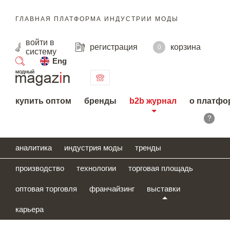
ГЛАВНАЯ ПЛАТФОРМА ИНДУСТРИИ МОДЫ
войти
в
регистрация
корзина
0
систему
Eng
поиск
купить оптом
бренды
b2b журнал
о платфо
?
аналитика
индустрия моды
тренды
производство
технологии
торговая площадь
оптовая торговля
франчайзинг
выставки
карьера