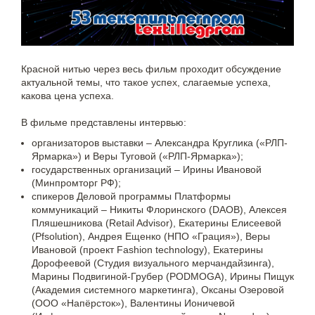
Красной нитью через весь фильм проходит обсуждение
актуальной темы, что такое успех, слагаемые успеха,
какова цена успеха.
В фильме представлены интервью:
организаторов выставки – Александра Круглика («РЛП-
Ярмарка») и Веры Туговой («РЛП-Ярмарка»);
государственных организаций – Ирины Ивановой
(Минпромторг РФ);
спикеров Деловой программы Платформы
коммуникаций – Никиты Флоринского (DAOB), Алексея
Пляшешникова (Retail Advisor), Екатерины Елисеевой
(Pfsolution), Андрея Ещенко (НПО «Грация»), Веры
Ивановой (проект Fashion technology), Екатерины
Дорофеевой (Студия визуального мерчандайзинга),
Марины Подвигиной-Грубер (PODMOGA), Ирины Пищук
(Академия системного маркетинга), Оксаны Озеровой
(ООО «Напёрсток»), Валентины Ионичевой