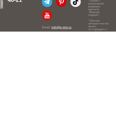
- только с
разрешения
редакции
журнала
"Модный
magazin".
* Мнение
авторов текстов
может
Email:
info@e-mm.ru
не совпадать с
точкой зрения
Адреса:
редакции.
Россия, г. Москва, 105066,
Токмаков переулок, дом №
16, строение 2, телефон:
+7-903-140-03-57
Россия, г. Санкт-Петербург,
191186, Офисный центр
"Казанский", Казанская ул,
7, телефон: 8-800-600-40-
21
Россия, г. Краснодар,
105066, Офисный центр
"Кутузовский", Северная
ул., 490, телефон: 8-800-
600-40-21
Россия, г. Нижний
Новгород, 603105,