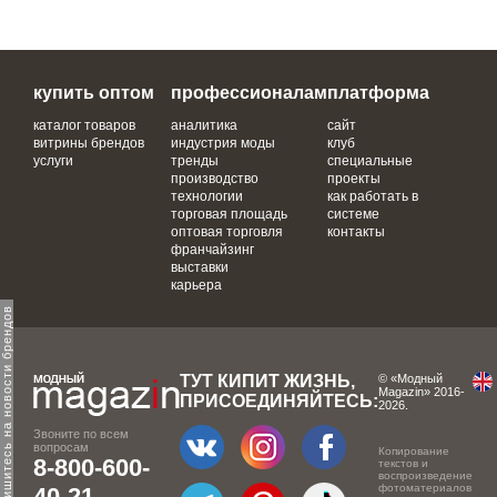
купить оптом
профессионалам
платформа
каталог товаров
аналитика
сайт
витрины брендов
индустрия моды
клуб
услуги
тренды
специальные
производство
проекты
технологии
как работать в
торговая площадь
системе
оптовая торговля
контакты
франчайзинг
выставки
карьера
одпишитесь на новости брендов
ТУТ КИПИТ ЖИЗНЬ,
© «Модный
Magazin» 2016-
ПРИСОЕДИНЯЙТЕСЬ:
2026.
Звоните по всем
вопросам
Копирование
8-800-600-
текстов и
воспроизведение
фотоматериалов
40-21