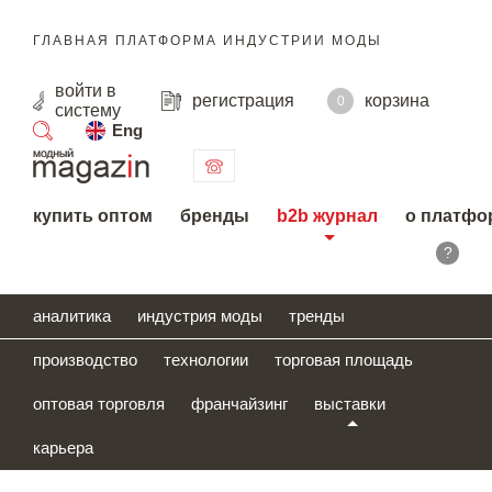
ГЛАВНАЯ ПЛАТФОРМА ИНДУСТРИИ МОДЫ
войти
в
регистрация
корзина
0
систему
Eng
поиск
купить оптом
бренды
b2b журнал
о платфо
?
аналитика
индустрия моды
тренды
производство
технологии
торговая площадь
оптовая торговля
франчайзинг
выставки
карьера