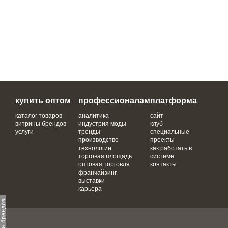
купить оптом
профессионалам
платформа
каталог товаров
аналитика
сайт
витрины брендов
индустрия моды
клуб
услуги
тренды
специальные
производство
проекты
технологии
как работать в
торговая площадь
системе
оптовая торговля
контакты
франчайзинг
выставки
карьера