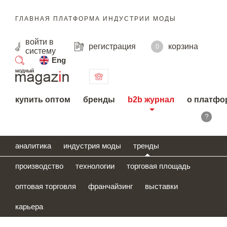
ГЛАВНАЯ ПЛАТФОРМА ИНДУСТРИИ МОДЫ
войти
в
регистрация
корзина
0
систему
Eng
поиск
купить оптом
бренды
b2b журнал
о платфо
?
аналитика
индустрия моды
тренды
производство
технологии
торговая площадь
оптовая торговля
франчайзинг
выставки
карьера