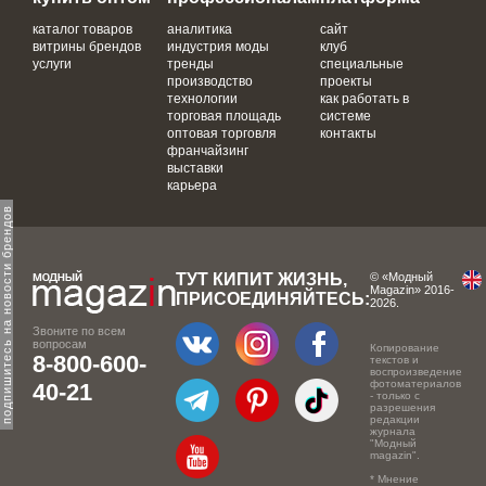
каталог товаров
аналитика
сайт
витрины брендов
индустрия моды
клуб
услуги
тренды
специальные
производство
проекты
технологии
как работать в
торговая площадь
системе
оптовая торговля
контакты
франчайзинг
выставки
карьера
одпишитесь на новости брендов
ТУТ КИПИТ ЖИЗНЬ,
© «Модный
Magazin» 2016-
ПРИСОЕДИНЯЙТЕСЬ:
2026.
Звоните по всем
вопросам
Копирование
8-800-600-
текстов и
воспроизведение
фотоматериалов
40-21
- только с
разрешения
редакции
журнала
"Модный
magazin".
* Мнение