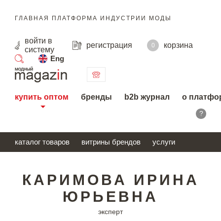
ГЛАВНАЯ ПЛАТФОРМА ИНДУСТРИИ МОДЫ
войти
в
регистрация
корзина
0
систему
Eng
поиск
купить оптом
бренды
b2b журнал
о платфо
?
каталог товаров
витрины брендов
услуги
КАРИМОВА ИРИНА
ЮРЬЕВНА
эксперт