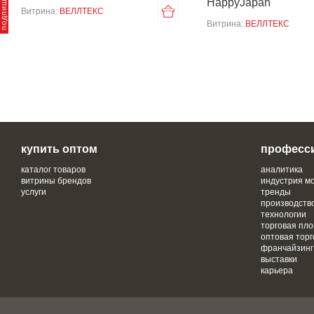
HappyJapan
Витрина:
ВЕЛЛТЕКС
Витрина:
ВЕЛЛТЕКС
купить оптом
професс
каталог товаров
аналитика
витрины брендов
индустрия м
услуги
тренды
производств
технологии
торговая пл
оптовая торг
франчайзинг
выставки
карьера