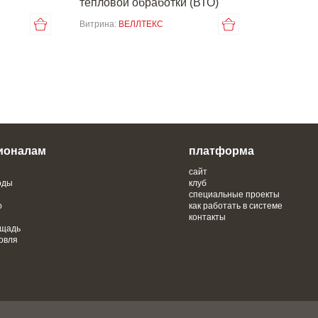
тепловой обработки (ВТО)
Витрина:
ВЕЛЛТЕКС
ионалам
платформа
сайт
оды
клуб
специальные проекты
о
как работать в системе
контакты
ощадь
овля