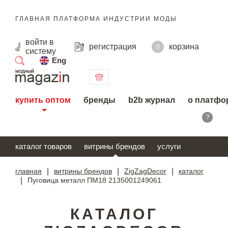
ГЛАВНАЯ ПЛАТФОРМА ИНДУСТРИИ МОДЫ
войти
в
регистрация
корзина
0
систему
Eng
поиск
купить оптом
бренды
b2b журнал
о платфо
?
каталог товаров
витрины брендов
услуги
главная
|
витрины брендов
|
ZigZagDecor
|
каталог
|
Пуговица металл ПМ18 2135001249061
КАТАЛОГ