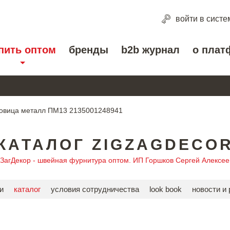
войти
в систе
пить оптом
бренды
b2b журнал
о плат
овица металл ПМ13 2135001248941
КАТАЛОГ ZIGZAGDECO
гЗагДекор - швейная фурнитура оптом. ИП Горшков Сергей Алексее
и
каталог
условия сотрудничества
look book
новости и