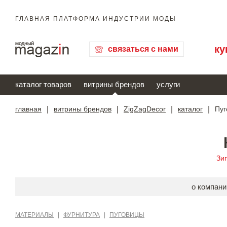
ГЛАВНАЯ ПЛАТФОРМА ИНДУСТРИИ МОДЫ
ку
связаться с нами
каталог товаров
витрины брендов
услуги
главная
|
витрины брендов
|
ZigZagDecor
|
каталог
|
Пуг
Зи
о компани
МАТЕРИАЛЫ
|
ФУРНИТУРА
|
ПУГОВИЦЫ