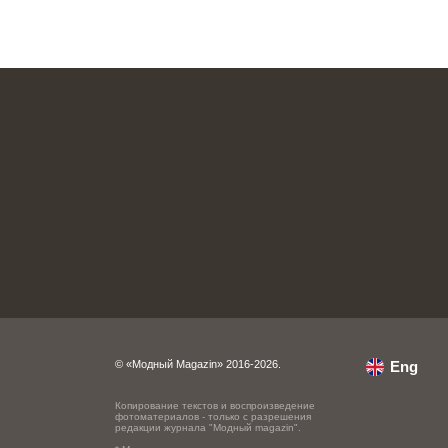
© «Модный Magazin» 2016-2026.
Eng
Копирование текстов и воспроизведение
фотоматериалов - только с разрешения
редакции журнала "Модный magazin".