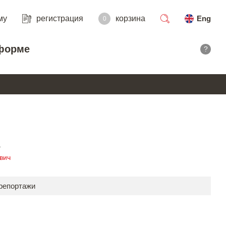
му
регистрация
корзина
Eng
0
поиск
форме
?
R
вич
 репортажи