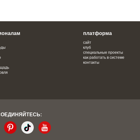
ионалам
платформа
сайт
оды
клуб
специальные проекты
о
как работать в системе
контакты
ощадь
овля
СОЕДИНЯЙТЕСЬ: