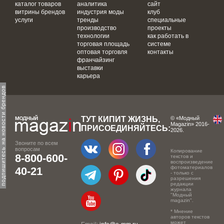
каталог товаров
аналитика
сайт
витрины брендов
индустрия моды
клуб
услуги
тренды
специальные
производство
проекты
технологии
как работать в
торговая площадь
системе
оптовая торговля
контакты
франчайзинг
выставки
карьера
одпишитесь на новости брендов
ТУТ КИПИТ ЖИЗНЬ,
© «Модный
Magazin» 2016-
ПРИСОЕДИНЯЙТЕСЬ:
2026.
Звоните по всем
вопросам
Копирование
8-800-600-
текстов и
воспроизведение
фотоматериалов
40-21
- только с
разрешения
редакции
журнала
"Модный
magazin".
* Мнение
авторов текстов
может