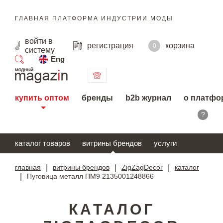
ГЛАВНАЯ ПЛАТФОРМА ИНДУСТРИИ МОДЫ
войти
в
регистрация
корзина
0
систему
Eng
поиск
купить оптом
бренды
b2b журнал
о платфо
?
каталог товаров
витрины брендов
услуги
главная
|
витрины брендов
|
ZigZagDecor
|
каталог
|
Пуговица металл ПМ9 2135001248866
КАТАЛОГ