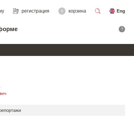
му
регистрация
корзина
Eng
0
поиск
форме
?
R
вич
 репортажи