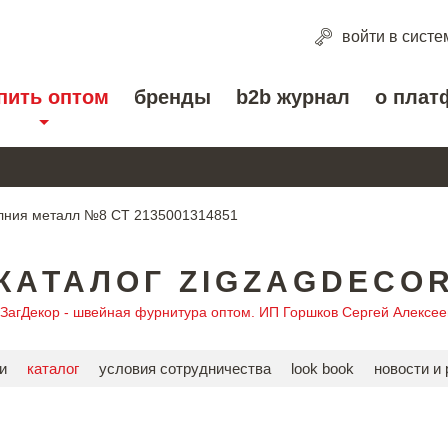
войти
в систе
пить оптом
бренды
b2b журнал
о плат
ния металл №8 СТ 2135001314851
КАТАЛОГ ZIGZAGDECO
гЗагДекор - швейная фурнитура оптом. ИП Горшков Сергей Алексее
и
каталог
условия сотрудничества
look book
новости и