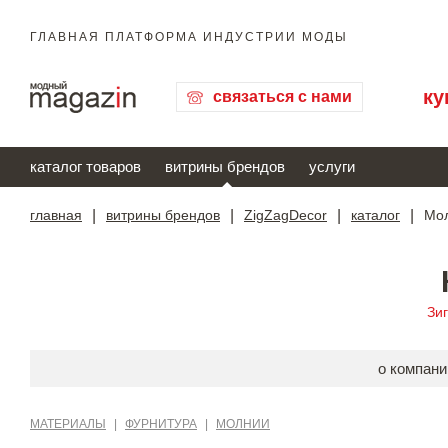
ГЛАВНАЯ ПЛАТФОРМА ИНДУСТРИИ МОДЫ
ку
связаться с нами
каталог товаров
витрины брендов
услуги
главная
|
витрины брендов
|
ZigZagDecor
|
каталог
|
Мол
Зи
о компани
МАТЕРИАЛЫ
|
ФУРНИТУРА
|
МОЛНИИ