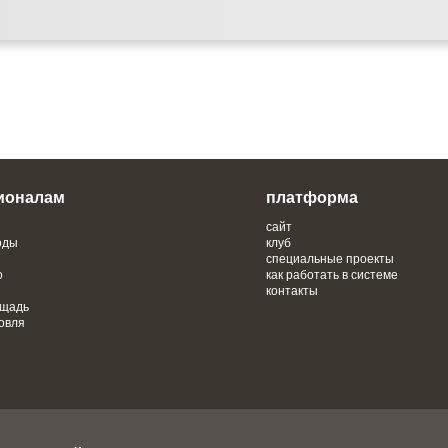
ионалам
платформа
сайт
оды
клуб
специальные проекты
о
как работать в системе
контакты
ощадь
овля