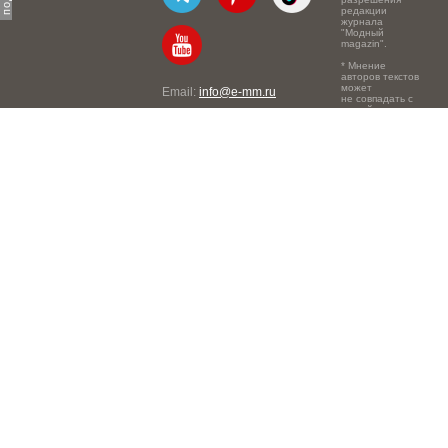
редакции
журнала
"Модный
magazin".
* Мнение
авторов текстов
может
Email:
info@e-mm.ru
не совпадать с
точкой зрения
Адреса:
редакции.
Россия, г. Москва, 105066,
Токмаков переулок, дом №
16, строение 2, телефон:
+7-903-140-03-57
Россия, г. Санкт-Петербург,
191186, Офисный центр
"Казанский", Казанская ул,
7, телефон: 8-800-600-40-
21
Россия, г. Краснодар,
105066, Офисный центр
"Кутузовский", Северная
ул., 490, телефон: 8-800-
600-40-21
Россия, г. Нижний
Новгород, 603105,
Офисный центр "London",