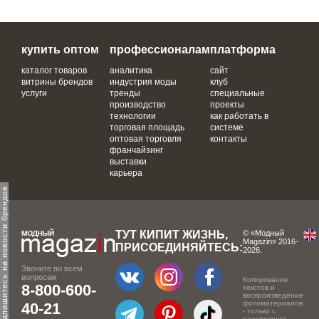
купить оптом
профессионалам
платформа
каталог товаров
аналитика
сайт
витрины брендов
индустрия моды
клуб
услуги
тренды
специальные
производство
проекты
технологии
как работать в
торговая площадь
системе
оптовая торговля
контакты
франчайзинг
выставки
карьера
одпишитесь на новости брендов
ТУТ КИПИТ ЖИЗНЬ,
© «Модный
Magazin» 2016-
ПРИСОЕДИНЯЙТЕСЬ:
2026.
Звоните по всем
вопросам
Копирование
8-800-600-
текстов и
воспроизведение
фотоматериалов
40-21
- только с
разрешения