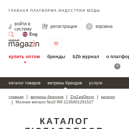
ГЛАВНАЯ ПЛАТФОРМА ИНДУСТРИИ МОДЫ
войти
в
регистрация
корзина
0
систему
Eng
поиск
купить оптом
бренды
b2b журнал
о платфо
?
каталог товаров
витрины брендов
услуги
главная
|
витрины брендов
|
ZigZagDecor
|
каталог
|
Молния металл №10 RR 2135001291527
КАТАЛОГ