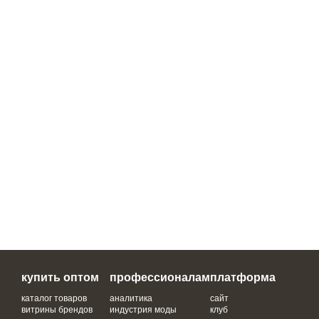
купить оптом
профессионалам
платформа
каталог товаров
аналитика
сайт
витрины брендов
индустрия моды
клуб