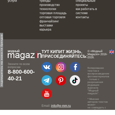
услуги
тренды
специальные
производство
проекты
технологии
как работать в
торговая площадь
системе
оптовая торговля
контакты
франчайзинг
выставки
карьера
одпишитесь на новости брендов
ТУТ КИПИТ ЖИЗНЬ,
© «Модный
Magazin» 2016-
ПРИСОЕДИНЯЙТЕСЬ:
2026.
Звоните по всем
вопросам
Копирование
8-800-600-
текстов и
воспроизведение
фотоматериалов
40-21
- только с
разрешения
редакции
журнала
"Модный
magazin".
* Мнение
авторов текстов
может
Email:
info@e-mm.ru
не совпадать с
точкой зрения
Адреса:
редакции.