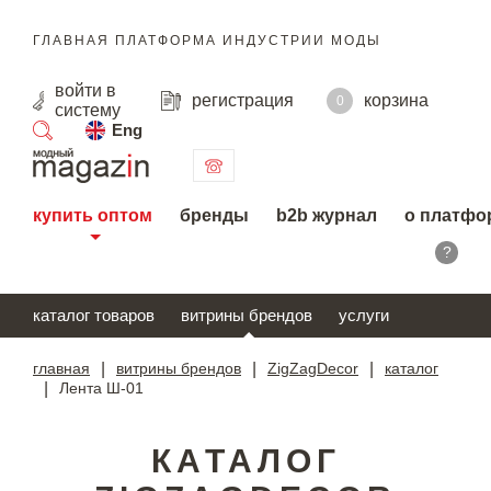
ГЛАВНАЯ ПЛАТФОРМА ИНДУСТРИИ МОДЫ
войти
в
регистрация
корзина
0
систему
Eng
поиск
купить оптом
бренды
b2b журнал
о платфо
?
каталог товаров
витрины брендов
услуги
главная
|
витрины брендов
|
ZigZagDecor
|
каталог
|
Лента Ш-01
КАТАЛОГ