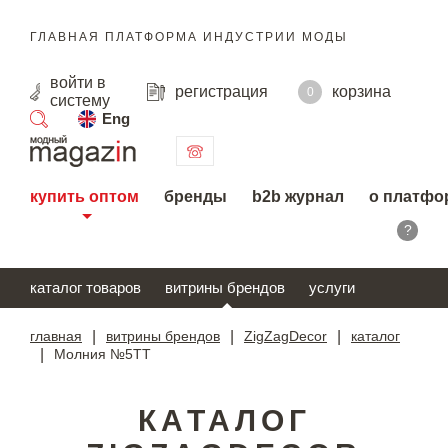
ГЛАВНАЯ ПЛАТФОРМА ИНДУСТРИИ МОДЫ
войти
в
регистрация
корзина
0
систему
Eng
поиск
купить оптом
бренды
b2b журнал
о платфо
?
каталог товаров
витрины брендов
услуги
главная
|
витрины брендов
|
ZigZagDecor
|
каталог
|
Молния №5ТТ
КАТАЛОГ