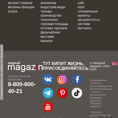
каталог товаров
аналитика
сайт
витрины брендов
индустрия моды
клуб
услуги
тренды
специальные
производство
проекты
технологии
как работать в
торговая площадь
системе
оптовая торговля
контакты
франчайзинг
выставки
карьера
одпишитесь на новости брендов
ТУТ КИПИТ ЖИЗНЬ,
© «Модный
Magazin» 2016-
ПРИСОЕДИНЯЙТЕСЬ:
2026.
Звоните по всем
вопросам
Копирование
8-800-600-
текстов и
воспроизведение
фотоматериалов
40-21
- только с
разрешения
редакции
журнала
"Модный
magazin".
* Мнение
авторов текстов
может