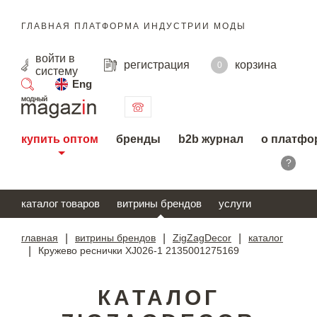
ГЛАВНАЯ ПЛАТФОРМА ИНДУСТРИИ МОДЫ
войти
в
регистрация
корзина
0
систему
Eng
поиск
купить оптом
бренды
b2b журнал
о платфо
?
каталог товаров
витрины брендов
услуги
главная
|
витрины брендов
|
ZigZagDecor
|
каталог
|
Кружево реснички XJ026-1 2135001275169
КАТАЛОГ