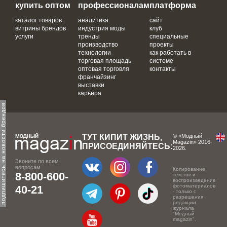
купить оптом
профессионалам
платформа
каталог товаров
аналитика
сайт
витрины брендов
индустрия моды
клуб
услуги
тренды
специальные
производство
проекты
технологии
как работать в
торговая площадь
системе
оптовая торговля
контакты
франчайзинг
выставки
карьера
одпишитесь на новости брендов
ТУТ КИПИТ ЖИЗНЬ,
© «Модный
Magazin» 2016-
ПРИСОЕДИНЯЙТЕСЬ:
2026.
Звоните по всем
вопросам
Копирование
8-800-600-
текстов и
воспроизведение
фотоматериалов
40-21
- только с
разрешения
редакции
журнала
"Модный
magazin".