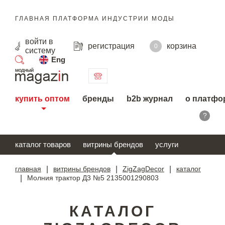
ГЛАВНАЯ ПЛАТФОРМА ИНДУСТРИИ МОДЫ
войти
в
регистрация
корзина
0
систему
Eng
поиск
купить оптом
бренды
b2b журнал
о платфо
?
каталог товаров
витрины брендов
услуги
главная
|
витрины брендов
|
ZigZagDecor
|
каталог
|
Молния трактор Д3 №5 2135001290803
КАТАЛОГ