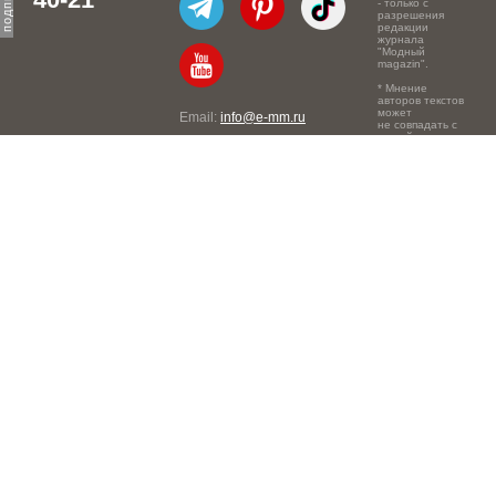
- только с
разрешения
редакции
журнала
"Модный
magazin".
* Мнение
авторов текстов
может
Email:
info@e-mm.ru
не совпадать с
точкой зрения
Адреса:
редакции.
Россия, г. Москва, 105066,
Токмаков переулок, дом №
16, строение 2, телефон:
+7-903-140-03-57
Россия, г. Санкт-Петербург,
191186, Офисный центр
"Казанский", Казанская ул,
7, телефон: 8-800-600-40-
21
Россия, г. Краснодар,
105066, Офисный центр
"Кутузовский", Северная
ул., 490, телефон: 8-800-
600-40-21
Россия, г. Нижний
Новгород, 603105,