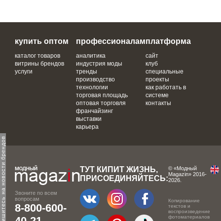
купить оптом
профессионалам
платформа
каталог товаров
аналитика
сайт
витрины брендов
индустрия моды
клуб
услуги
тренды
специальные
производство
проекты
технологии
как работать в
торговая площадь
системе
оптовая торговля
контакты
франчайзинг
выставки
карьера
одпишитесь на новости брендов
ТУТ КИПИТ ЖИЗНЬ,
© «Модный
Magazin» 2016-
ПРИСОЕДИНЯЙТЕСЬ:
2026.
Звоните по всем
вопросам
Копирование
8-800-600-
текстов и
воспроизведение
фотоматериалов
40-21