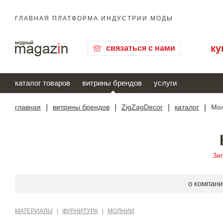
ГЛАВНАЯ ПЛАТФОРМА ИНДУСТРИИ МОДЫ
ку
связаться с нами
каталог товаров
витрины брендов
услуги
главная
|
витрины брендов
|
ZigZagDecor
|
каталог
|
Мол
Зи
о компани
МАТЕРИАЛЫ
|
ФУРНИТУРА
|
МОЛНИИ