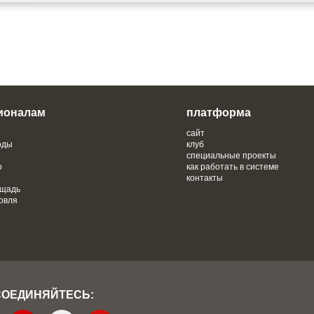
ионалам
платформа
сайт
оды
клуб
специальные проекты
о
как работать в системе
контакты
ощадь
овля
СОЕДИНЯЙТЕСЬ: