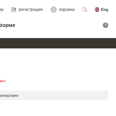
му
регистрация
корзина
Eng
0
поиск
форме
?
R
вич
 репортажи