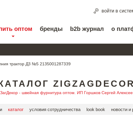
войти
в систе
пить оптом
бренды
b2b журнал
о плат
ния трактор Д3 №5 2135001287339
КАТАЛОГ ZIGZAGDECO
гЗагДекор - швейная фурнитура оптом. ИП Горшков Сергей Алексее
и
каталог
условия сотрудничества
look book
новости и