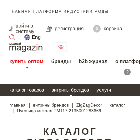
ГЛАВНАЯ ПЛАТФОРМА ИНДУСТРИИ МОДЫ
войти
в
регистрация
корзина
0
систему
Eng
поиск
купить оптом
бренды
b2b журнал
о платфо
?
каталог товаров
витрины брендов
услуги
главная
|
витрины брендов
|
ZigZagDecor
|
каталог
|
Пуговица металл ПМ117 2135001283669
КАТАЛОГ