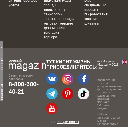
витрины брендов
индустрия моды
клуб
услуги
тренды
специальные
производство
проекты
технологии
как работать в
торговая площадь
системе
оптовая торговля
контакты
франчайзинг
выставки
карьера
одпишитесь на новости брендов
ТУТ КИПИТ ЖИЗНЬ,
© «Модный
Magazin» 2016-
ПРИСОЕДИНЯЙТЕСЬ:
2026.
Звоните по всем
вопросам
Копирование
8-800-600-
текстов и
воспроизведение
фотоматериалов
40-21
- только с
разрешения
редакции
журнала
"Модный
magazin".
* Мнение
авторов текстов
может
Email:
info@e-mm.ru
не совпадать с
точкой зрения