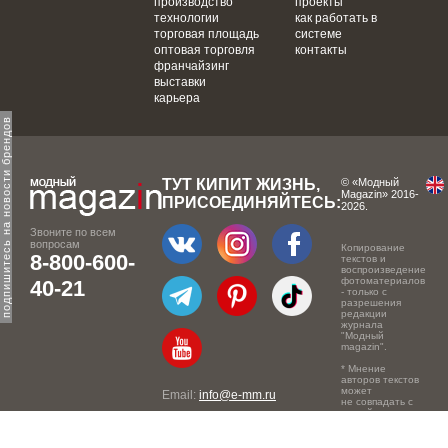
производство
проекты
технологии
как работать в
торговая площадь
системе
оптовая торговля
контакты
франчайзинг
выставки
карьера
одпишитесь на новости брендов
ТУТ КИПИТ ЖИЗНЬ,
© «Модный
Magazin» 2016-
ПРИСОЕДИНЯЙТЕСЬ:
2026.
Звоните по всем
вопросам
Копирование
8-800-600-
текстов и
воспроизведение
фотоматериалов
40-21
- только с
разрешения
редакции
журнала
"Модный
magazin".
* Мнение
авторов текстов
может
Email:
info@e-mm.ru
не совпадать с
точкой зрения
Адреса:
редакции.