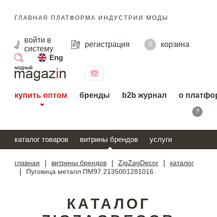
ГЛАВНАЯ ПЛАТФОРМА ИНДУСТРИИ МОДЫ
войти
в
регистрация
корзина
0
систему
Eng
поиск
купить оптом
бренды
b2b журнал
о платфо
?
каталог товаров
витрины брендов
услуги
главная
|
витрины брендов
|
ZigZagDecor
|
каталог
|
Пуговица металл ПМ97 2135001281016
КАТАЛОГ