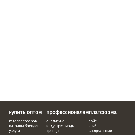
купить оптом
профессионалам
платформа
каталог товаров
аналитика
сайт
витрины брендов
индустрия моды
клуб
услуги
тренды
специальные