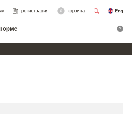
му
регистрация
корзина
Eng
0
поиск
форме
?