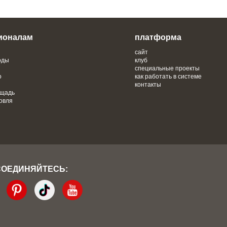
ионалам
платформа
сайт
оды
клуб
специальные проекты
о
как работать в системе
контакты
ощадь
овля
СОЕДИНЯЙТЕСЬ: