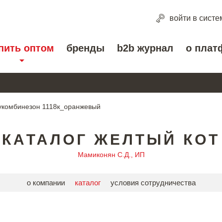
войти
в систе
пить оптом
бренды
b2b журнал
о плат
укомбинезон 1118к_оранжевый
КАТАЛОГ ЖЕЛТЫЙ КОТ
Мамиконян С.Д., ИП
о компании
каталог
условия сотрудничества