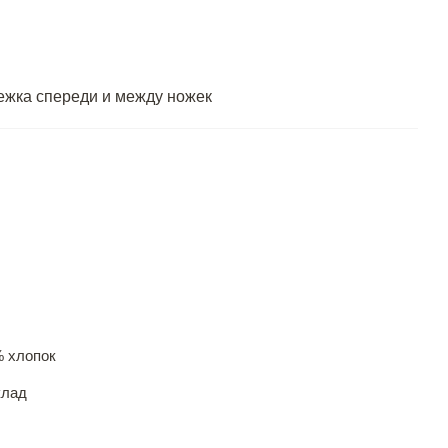
ежка спереди и между ножек
% хлопок
клад