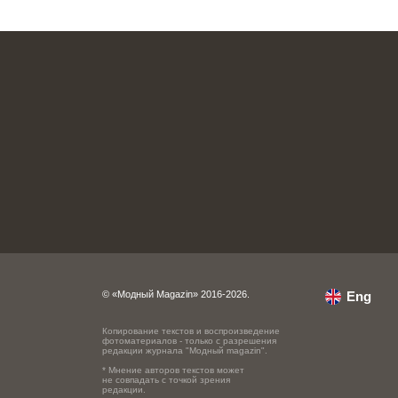
© «Модный Magazin» 2016-2026.
Eng
Копирование текстов и воспроизведение
фотоматериалов - только с разрешения
редакции журнала "Модный magazin".
* Мнение авторов текстов может
не совпадать с точкой зрения
редакции.