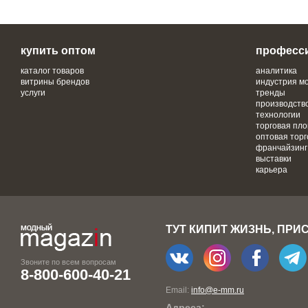
купить оптом
професс
каталог товаров
аналитика
витрины брендов
индустрия м
услуги
тренды
производств
технологии
торговая пл
оптовая торг
франчайзинг
выставки
карьера
ТУТ КИПИТ ЖИЗНЬ, ПРИ
Звоните по всем вопросам
8-800-600-40-21
Email:
info@e-mm.ru
Адреса: