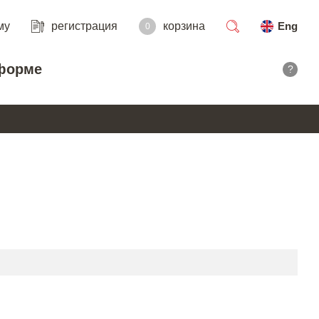
му
регистрация
корзина
Eng
0
поиск
форме
?