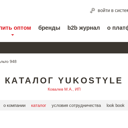
войти
в систе
пить оптом
бренды
b2b журнал
о плат
льто 948
КАТАЛОГ YUKOSTYLE
Ковалев М.А., ИП
о компании
каталог
условия сотрудничества
look book