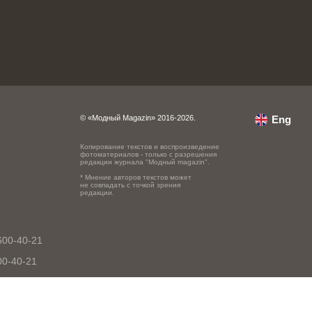
© «Модный Magazin» 2016-2026.
Eng
Копирование текстов и воспроизведение
фотоматериалов - только с разрешения
редакции журнала "Модный magazin".
* Мнение авторов текстов может
не совпадать с точкой зрения
редакции.
600-40-21
00-40-21
0-40-21
-600-40-21