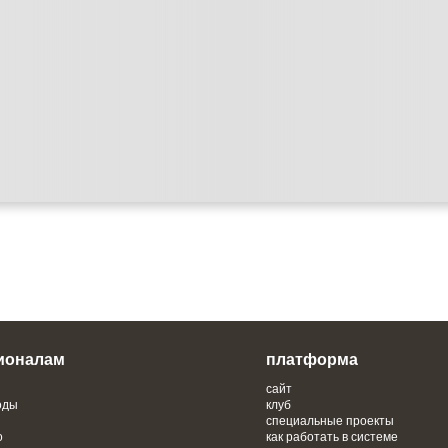
ионалам
платформа
сайт
оды
клуб
специальные проекты
о
как работать в системе