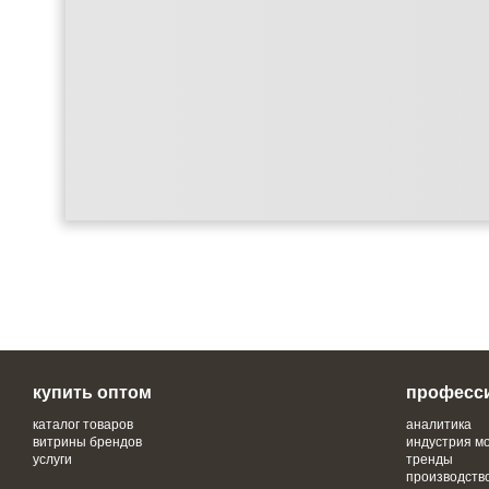
купить оптом
професс
каталог товаров
аналитика
витрины брендов
индустрия м
услуги
тренды
производств