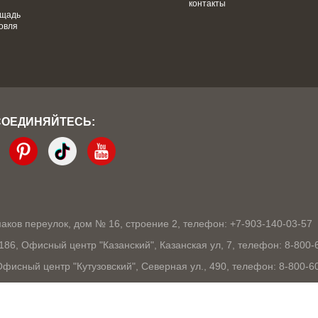
контакты
ощадь
овля
СОЕДИНЯЙТЕСЬ:
кмаков переулок, дом № 16, строение 2, телефон: +7-903-140-03-57
1186, Офисный центр "Казанский", Казанская ул, 7, телефон: 8-800-
 Офисный центр "Кутузовский", Северная ул., 490, телефон: 8-800-6
03105, Офисный центр "London", Ошарская, 77А, телефон: 8-800-60
9, Офисный центр "10 столиц", Ядринцевская, 68/1, телефон: 8-800