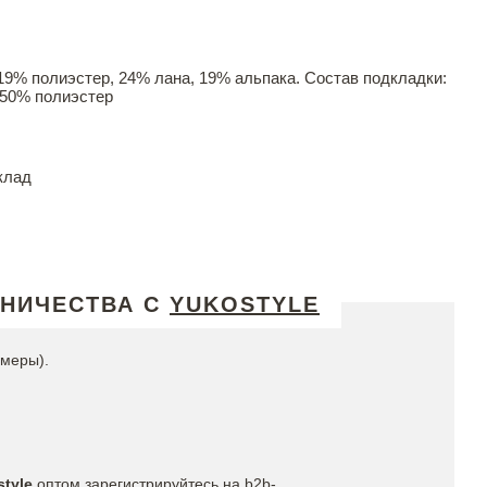
19% полиэстер, 24% лана, 19% альпака. Состав подкладки:
 50% полиэстер
клад
ДНИЧЕСТВА С
YUKOSTYLE
змеры).
style
оптом зарегистрируйтесь на b2b-